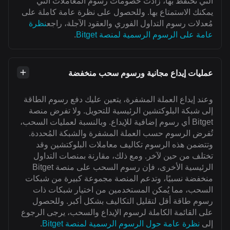
التي تحتفظ بها، زادت خصومات رسوم المعاملات التي
يمكنك الاستمتاع بها. وللحصول على نظرة عامة كاملة على
مُعدلات رسوم التداول الفوري والعقود الآجلة، راجع
نظرة
عامة على الرسوم الرسمية لمنصة Bitget
.
عمليات إيداع مجانية ورسوم سحب منخفضة
وعند إيداع العملة المشفرة، يتعين عليك دفع رسوم الطاقة
إلى شبكة البلوكتشين الرئيسية للتحويل. ولا تفرض منصة
Bitget أي رسوم إضافية للإيداع. وبالنسبة لعمليات السحب،
تُفرض الرسوم حسب العملة المشفرة والشبكة المُحددة.
وتتضمن هذه الرسوم تكاليف معاملات البلوكتشين وقد
تختلف من حين لآخر. ومع ذلك، مقارنة بمنصات التداول
الرئيسية الأخرى، فإن رسوم السحب على منصة Bitget
منخفضة نسبيًا، وتدعم المنصة مجموعة كبيرة من شبكات
السحب، مما يُمكن المستخدمين من اختيار شبكات ذات
رسوم طاقة أقل لتقليل التكاليف بشكل أكبر. وللحصول
على القائمة الكاملة لرسوم الإيداع والسحب، يرجى الرجوع
إلى
نظرة عامة حول الرسوم الرسمية لمنصة Bitget
.