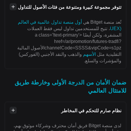
تتوفر مجموعة كبيرة ومتنوعة من فئات الأصول للتداول
تُعد منصة Bitget هي
أول منصة تداول عالمية في العالم
(UEX
، تتيح للمستخدمين تداول ليس فقط العملات
المشفرة، ولكن أيضًا <a class='!text-primary'
href=/ar/promotion/futures-tradfi?
channelCode=SSSS&vipCode=s1pzالأصول المالية
التقليدية مثل
الأسهم
والذهب والنقد الأجنبي (الفوركس)
والمؤشرات والسلع.
ضمان الأمان من الدرجة الأولى وخارطة طريق
للامتثال العالمي
نظام صارم للتحكم في المخاطر
لدى منصة Bitget فريق أمان محترف وشركاء موثوق بهم،