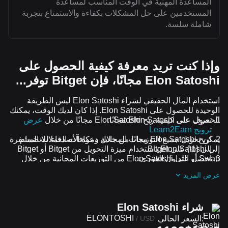
المساعدة المهنية في الوقت المناسب لمساعدة
المستخدمين على حل المشكلات بكفاءة والاستمتاع بتجربة
شاملة سلسة.
وإذا كنت تريد معرفة كيفية الحصول على
Elon Satoshi مجانًا، فإن Bitget توفر...
استخدام المال الحقيقي لشراء Elon Satoshi ليس الطريقة
الوحيدة للحصول على Elon Satoshi. إذا كان لديك الوقت، يمكنك
الحصول على Elon Satoshi مجانًا.
تعرف على كيفية ربح Elon Satoshi مجانًا من خلال
عرض
ترويج Learn2Earn
اربح Elon Satoshi مجانًا من خلال دعوة الأصدقاء للانضمام
يمكن تحويل جميع التوزيعات المجانية ومكافآت العملات المشفرة
إلى {1\} على Bitget
إلى Elon Satoshi باستخدام ميزة التحويل من Bitget أو Bitget
Swap أو التداول الفوري.
احصل على Elon Satoshi من التوزيعات المجانية من خلال
الانضمام إلى
التحديات والعروض الترويجية المستمرة
عرض المزيد
شراء Elon Satoshi
ELONTOSHI
السعر الحالي:
/
USD