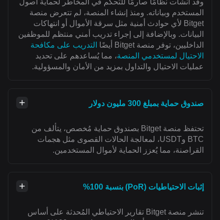
وقد أنشأت نظامًا صارمًا للتحكم في المخاطر لحماية أصول
المستخدم وبياناته. ومنذ إنشاء المنصة، لم تتعرض منصة
Bitget لأي حوادث أمنية مثل سرقة الأموال أو انتهاكات
البيانات. وبالإضافة إلى إجراء تدريب أمني منتظم للموظفين
الداخليين، توفر منصة Bitget أيضًا
التدريب على مكافحة
الاحتيال لمستخدمي المنصة
، مما يُساعدهم على تحديد
عمليات الاحتيال والتداول بمزيد من الأمان والمسؤولية.
صندوق حماية بمبلغ 300 مليون دولار
تحتفظ منصة Bitget بصندوق حماية مُخصص، يتألف من
BTC وUSDT، لمعالجة الحالات القصوى مثل هجمات
القراصنة، مما يُعزز الحماية لأموال المستخدمين.
إثبات الاحتياطيات (PoR) بنسبة 100%
تنشر منصة Bitget تقارير الاحتياطي المُحدثة على أساس