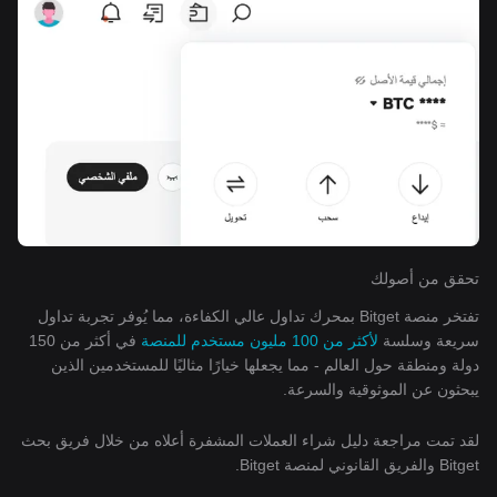
تحقق من أصولك
تفتخر منصة Bitget بمحرك تداول عالي الكفاءة، مما يُوفر تجربة تداول
سريعة وسلسة
لأكثر من 100 مليون مستخدم للمنصة
في أكثر من 150
دولة ومنطقة حول العالم - مما يجعلها خيارًا مثاليًا للمستخدمين الذين
يبحثون عن الموثوقية والسرعة.
لقد تمت مراجعة دليل شراء العملات المشفرة أعلاه من خلال فريق بحث
Bitget والفريق القانوني لمنصة Bitget.