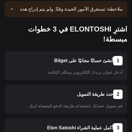
ملاحظة: تستغرق الأمور الجيدة وقتًا. ولم يتم إدراج هذه
العملة حتى الآن. ابق على اطلاع وراجع إعلاناتنا للحصول
على تحديثات عمليات الإدراج. وبمجرد توفر العملة على
اشترِ ELONTOSHI في 3 خطوات
منصة Bitget، يمكنك اتباع البرنامج التعليمي الخاص بنا
لشرائها. كما ينطبق البرنامج التعليمي نفسه على جميع
مبسطة!
العملات المشفرة المدرجة على منصة Bitget.
1
أنشئ حسابًا مجانيًا على Bitget
أدخل عنوان بريدك الإلكتروني ومكان الإقامة.
2
حدد طريقة التمويل
قم بتمويل حسابك باستخدام طريقة الدفع المفضلة لديك.
3
أكمل عملية الشراء Elon Satoshi