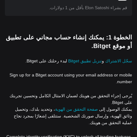
قم بشراء Elon Satoshi بأقل من 1 دولارات.
الخطوة 1: يمكنك إنشاء حساب مجاني على تطبيق
أو موقع Bitget.
سجّل الاشتراك
و
تنزيل تطبيق Bitget
لبدء رحلتك على Bitget.
Sign up for a Bitget account using your email address or mobile
number.
يُرجى إجراء التحقق من هويتك لضمان الامتثال الكامل وتحسين تجربتك
على Bitget.
يمكنك الوصول إلى
صفحة التحقق من الهوية
، وتحديد بلدك، وتحميل
وثائق الهوية، وإرسال صورتك الشخصية. ستتلقى إشعارًا بمجرد نجاح
عملية التحقق من هويتك.
Complete identity verification (KYC) to unlock all trading features,