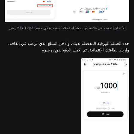
الائتمان/الخصم في علامة تبويب شراء عملات مشفرة في موقع Bitget الإلكتروني
حدد العملة الورقية المفضلة لديك، وأدخل المبلغ الذي ترغب في إنفاقه،
واربط بطاقتك الائتمانية، ثم أكمل الدفع بدون رسوم.