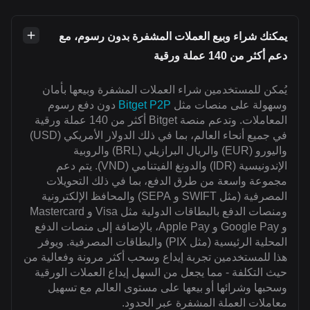
يمكنك شراء وبيع العملات المشفرة بدون رسوم، مع
دعم أكثر من 140 عملة ورقية
يُمكن للمستخدمين شراء العملات المشفرة وبيعها بأمان
وسهولة على منصات مثل
Bitget P2P
دون دفع رسوم
المعاملات. وتدعم منصة Bitget أكثر من 140 عملة ورقية
في جميع أنحاء العالم، بما في ذلك الدولار الأمريكي (USD)
واليورو (EUR) والريال البرازيلي (BRL) والروبية
الإندونيسية (IDR) والدونغ الفيتنامي (VND). يتم دعم
مجموعة واسعة من طرق الدفع، بما في ذلك التحويلات
المصرفية (مثل SWIFT و SEPA) والمحافظ الإلكترونية
ومنصات الدفع بالبطاقات الدولية مثل Visa و Mastercard
و Google Pay و Apple Pay، بالإضافة إلى منصات الدفع
المحلية الرئيسية (مثل PIX) والبطاقات المصرفية. ويوفر
هذا للمستخدمين تجربة إيداع وسحب أكثر مرونة وفعالية من
حيث التكلفة - مما يجعل من السهل إيداع العملات الورقية
وسحبها وشرائها أو بيعها على مستوى العالم مع تسهيل
معاملات العملة المشفرة عبر الحدود.