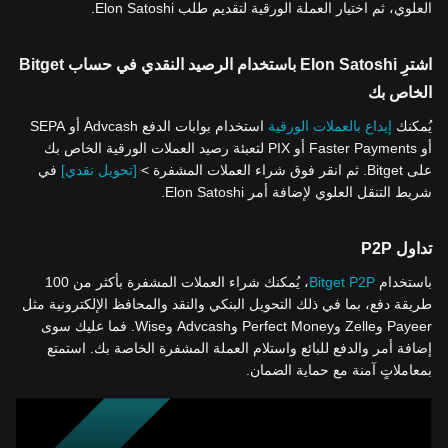
العلوي، ثم اختيار العملة الورقية لتقديم طلب Elon Satoshi.
اشترِ Elon Satoshi باستخدام الرصيد النقدي في حساب Bitget
الخاص بك
يُمكنك
إيداع بالعملات الورقية
استخدام بوابات الدفع Advcash أو SEPA
أو Faster Payments أو PIX لتعبئة رصيد العملات الورقية الخاص بك
على Bitget. ثم انقر فوق شراء العملات المشفرة >
[تحويل نقدي]
في
شريط التنقل العلوي لإضافة أمر Elon Satoshi.
تداول P2P
باستخدام
Bitget P2P
، يُمكنك شراء العملات المشفرة بأكثر من 100
طريقة دفع، بما في ذلك التحويل البنكي والنقد والمحافظ الإلكترونية مثل
Payeer وZelle وPerfect Money وAdvcash وWise. فما عليك سوى
إضافة أمر والدفع للبائع واستلام العملة المشفرة الخاصة بك. استمتع
بمعاملاتٍ آمنة مع حماية الضمان.