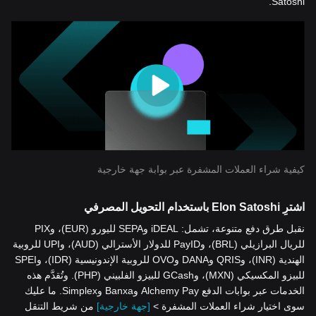
Satoshi.
كيفية شراء العملات المشفرة عبر بوابة جهة خارجية
اشترِ Elon Satoshi باستخدام التحويل المصرفي
نقبل طرق دفع متنوعة، تشمل: iDEAL وSEPA لليورو (EUR)، وPIX
للريال البرازيلي (BRL)، وPayID للدولار الأسترالي (AUD)، وUPI للروبية
الهندية (INR)، وQRIS وDANA وOVO للروبية الإندونيسية (IDR)، وSPEI
للبيزو المكسيكي (MXN)، وGCash للبيزو الفلبيني (PHP). وتُقدَّم هذه
الخدمات عبر بوابات الدفع Alchemy Pay وBanxa وSimplex. ما عليك
سوى اختيار شراء العملات المشفرة >
[جهة خارجية]
من شريط التنقل