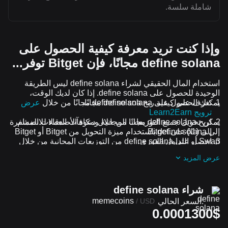
شاملة سلسة.
وإذا كنت تريد معرفة كيفية الحصول على
define solana مجانًا، فإن Bitget توفر...
استخدام المال الحقيقي لشراء define solana ليس الطريقة
الوحيدة للحصول على define solana. إذا كان لديك الوقت،
يمكنك الحصول على define solana مجانًا.
تعرف على كيفية ربح define solana مجانًا من خلال
عرض
ترويج Learn2Earn
اربح define solana مجانًا من خلال دعوة الأصدقاء للانضمام
يمكن تحويل جميع التوزيعات المجانية ومكافآت العملات المشفرة
إلى {1\} على Bitget
إلى define solana باستخدام ميزة التحويل من Bitget أو Bitget
Swap أو التداول الفوري.
احصل على define solana من التوزيعات المجانية من خلال
الانضمام إلى
التحديات والعروض الترويجية المستمرة
عرض المزيد
شراء define solana
memecoins
السعر الحالي:
/
USD
0.0001300$