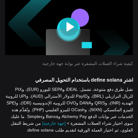
كيفية شراء العملات المشفرة عبر بوابة جهة خارجية
اشترِ define solana باستخدام التحويل المصرفي
نقبل طرق دفع متنوعة، تشمل: iDEAL وSEPA لليورو (EUR)، وPIX
للريال البرازيلي (BRL)، وPayID للدولار الأسترالي (AUD)، وUPI للروبية
الهندية (INR)، وQRIS وDANA وOVO للروبية الإندونيسية (IDR)، وSPEI
للبيزو المكسيكي (MXN)، وGCash للبيزو الفلبيني (PHP). وتُقدَّم هذه
الخدمات عبر بوابات الدفع Alchemy Pay وBanxa وSimplex. ما عليك
سوى اختيار شراء العملات المشفرة >
[جهة خارجية]
من شريط التنقل
العلوي، ثم اختيار العملة الورقية لتقديم طلب define solana.