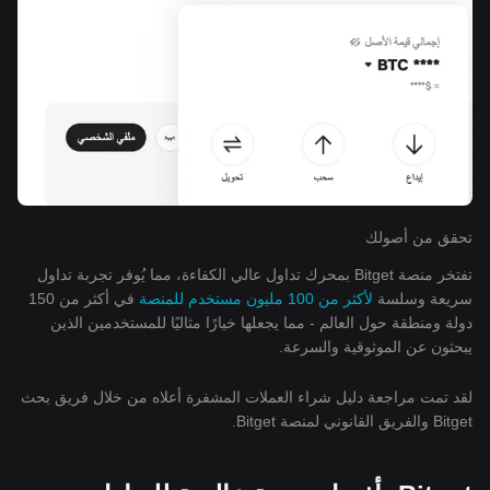
تحقق من أصولك
تفتخر منصة Bitget بمحرك تداول عالي الكفاءة، مما يُوفر تجربة تداول
سريعة وسلسة
لأكثر من 100 مليون مستخدم للمنصة
في أكثر من 150
دولة ومنطقة حول العالم - مما يجعلها خيارًا مثاليًا للمستخدمين الذين
يبحثون عن الموثوقية والسرعة.
لقد تمت مراجعة دليل شراء العملات المشفرة أعلاه من خلال فريق بحث
Bitget والفريق القانوني لمنصة Bitget.