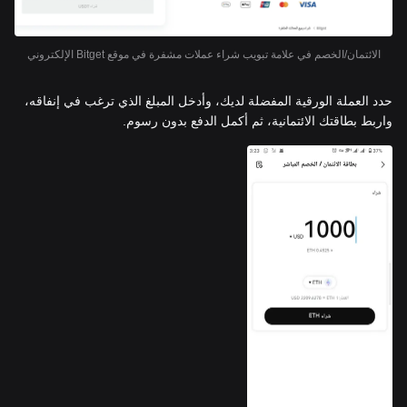
الائتمان/الخصم في علامة تبويب شراء عملات مشفرة في موقع Bitget الإلكتروني
حدد العملة الورقية المفضلة لديك، وأدخل المبلغ الذي ترغب في إنفاقه،
واربط بطاقتك الائتمانية، ثم أكمل الدفع بدون رسوم.