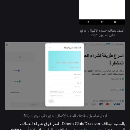
أضف بطاقة جديدة لإكمال الدفع
على تطبيق Bitget
أدخل تفاصيل بطاقتك البنكية لإكمال الدفع على موقع Bitget
بالنسبة لبطاقة Diners Club/Discover، انقر فوق شراء العملات