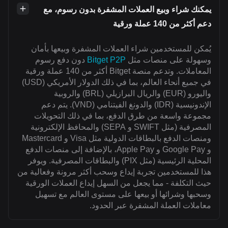
يمكنك شراء وبيع العملات المشفرة بدون رسوم، مع
دعم أكثر من 140 عملة ورقية
يُمكن للمستخدمين شراء العملات المشفرة وبيعها بأمان
وسهولة على منصات مثل
Bitget P2P
دون دفع رسوم
المعاملات. وتدعم منصة Bitget أكثر من 140 عملة ورقية
في جميع أنحاء العالم، بما في ذلك الدولار الأمريكي (USD)
واليورو (EUR) والريال البرازيلي (BRL) والروبية
الإندونيسية (IDR) والدونغ الفيتنامي (VND). يتم دعم
مجموعة واسعة من طرق الدفع، بما في ذلك التحويلات
المصرفية (مثل SWIFT و SEPA) والمحافظ الإلكترونية
ومنصات الدفع بالبطاقات الدولية مثل Visa و Mastercard
و Google Pay و Apple Pay، بالإضافة إلى منصات الدفع
المحلية الرئيسية (مثل PIX) والبطاقات المصرفية. ويوفر
هذا للمستخدمين تجربة إيداع وسحب أكثر مرونة وفعالية من
حيث التكلفة - مما يجعل من السهل إيداع العملات الورقية
وسحبها وشرائها أو بيعها على مستوى العالم مع تسهيل
معاملات العملة المشفرة عبر الحدود.