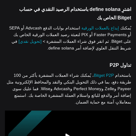
اشترِ define solana باستخدام الرصيد النقدي في حساب
Bitget الخاص بك
يُمكنك
إيداع بالعملات الورقية
استخدام بوابات الدفع Advcash أو SEPA
أو Faster Payments أو PIX لتعبئة رصيد العملات الورقية الخاص بك
على Bitget. ثم انقر فوق شراء العملات المشفرة >
[تحويل نقدي]
في
شريط التنقل العلوي لإضافة أمر define solana.
تداول P2P
باستخدام
Bitget P2P
، يُمكنك شراء العملات المشفرة بأكثر من 100
طريقة دفع، بما في ذلك التحويل البنكي والنقد والمحافظ الإلكترونية مثل
Payeer وZelle وPerfect Money وAdvcash وWise. فما عليك سوى
إضافة أمر والدفع للبائع واستلام العملة المشفرة الخاصة بك. استمتع
بمعاملاتٍ آمنة مع حماية الضمان.