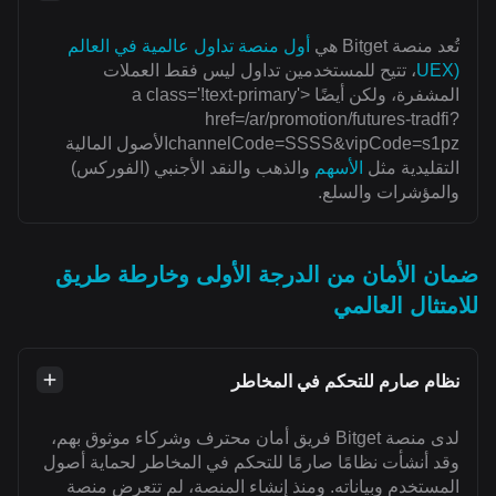
تُعد منصة Bitget هي
أول منصة تداول عالمية في العالم
(UEX
، تتيح للمستخدمين تداول ليس فقط العملات
المشفرة، ولكن أيضًا <a class='!text-primary'
href=/ar/promotion/futures-tradfi?
channelCode=SSSS&vipCode=s1pzالأصول المالية
التقليدية مثل
الأسهم
والذهب والنقد الأجنبي (الفوركس)
والمؤشرات والسلع.
ضمان الأمان من الدرجة الأولى وخارطة طريق
للامتثال العالمي
نظام صارم للتحكم في المخاطر
لدى منصة Bitget فريق أمان محترف وشركاء موثوق بهم،
وقد أنشأت نظامًا صارمًا للتحكم في المخاطر لحماية أصول
المستخدم وبياناته. ومنذ إنشاء المنصة، لم تتعرض منصة