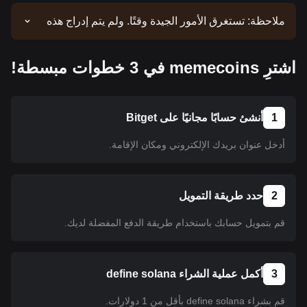
ملاحظة: تستغرق الأمور الجيدة وقتًا. ولم يتم إدراج هذه
العملة حتى الآن. ابق على اطلاع وراجع إعلاناتنا للحصول
على تحديثات عمليات الإدراج. وبمجرد توفر العملة على
اشترِ memecoins في 3 خطوات مبسطة!
منصة Bitget، يمكنك اتباع البرنامج التعليمي الخاص بنا
لشرائها. كما ينطبق البرنامج التعليمي نفسه على جميع
العملات المشفرة المدرجة على منصة Bitget.
1
أنشئ حسابًا مجانيًا على Bitget
أدخل عنوان بريدك الإلكتروني ومكان الإقامة.
2
حدد طريقة التمويل
قم بتمويل حسابك باستخدام طريقة الدفع المفضلة لديك.
3
أكمل عملية الشراء define solana
قم بشراء define solana بأقل من 1 دولارات.