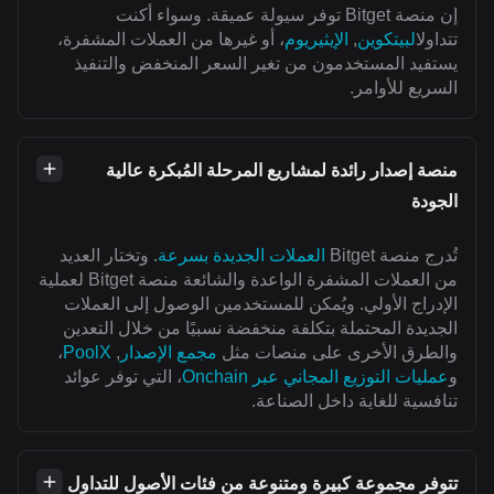
إن منصة Bitget توفر سيولة عميقة. وسواء أكنت
تتداول
البيتكوين
,
الإيثيريوم
، أو غيرها من العملات المشفرة،
يستفيد المستخدمون من تغير السعر المنخفض والتنفيذ
السريع للأوامر.
منصة إصدار رائدة لمشاريع المرحلة المُبكرة عالية
الجودة
تُدرج منصة Bitget
العملات الجديدة بسرعة
. وتختار العديد
من العملات المشفرة الواعدة والشائعة منصة Bitget لعملية
الإدراج الأولي. ويُمكن للمستخدمين الوصول إلى العملات
الجديدة المحتملة بتكلفة منخفضة نسبيًا من خلال التعدين
والطرق الأخرى على منصات مثل
مجمع الإصدار
,
PoolX
،
و
عمليات التوزيع المجاني عبر Onchain
، التي توفر عوائد
تنافسية للغاية داخل الصناعة.
تتوفر مجموعة كبيرة ومتنوعة من فئات الأصول للتداول