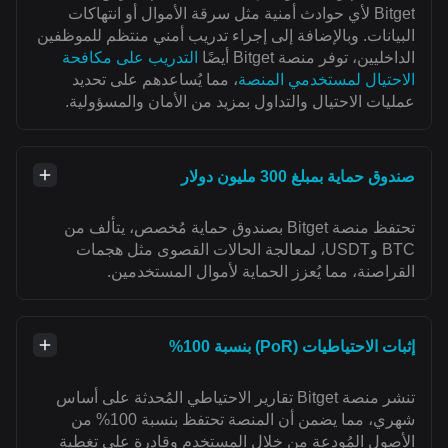
Bitget لأي حوادث أمنية مثل سرقة الأموال أو انتهاكات
البيانات. وبالإضافة إلى إجراء تدريب أمني منتظم للموظفين
الداخليين، توفر منصة Bitget أيضًا
التدريب على مكافحة
الاحتيال لمستخدمي المنصة
، مما يُساعدهم على تحديد
عمليات الاحتيال والتداول بمزيد من الأمان والمسؤولية.
صندوق حماية بمبلغ 300 مليون دولار
تحتفظ منصة Bitget بصندوق حماية مُخصص، يتألف من
BTC وUSDT، لمعالجة الحالات القصوى مثل هجمات
القراصنة، مما يُعزز الحماية لأموال المستخدمين.
إثبات الاحتياطيات (PoR) بنسبة 100%
تنشر منصة Bitget تقارير الاحتياطي المُحدثة على أساس
شهري، مما يضمن أن المنصة تحتفظ بنسبة 100% من
الأصول المُودعة من خلال المستخدم وقادرة على تغطية