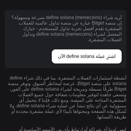
تُريد شراء define solana (memecoins) بسرعة وبسهولة؟
إن منصة Bitget عبارة عن منصة تداول عالمية للعملات
المشفرة تقدم أفضل تجربة تداول للمستخدم - خيارك
المفضل لشراء define solana (memecoins) وتداول
العملات المشفرة.
اشترِ عملة define solana الآن
أنشطة استثمارات العملات المشفرة، بما في ذلك شراء define
solana على منصة Bitget، عرضة لمخاطر السوق. وتوفر منصة
Bitget طرقًا بسيطة ومريحة لشراء define solana على الفور،
وتسعى جاهدة لتوفير معلومات شفافة حول جميع العملات
المشفرة المتاحة على المنصة. ومع ذلك، فإننا لا نتحمل أي
مسؤولية عن أي نتائج تنشأ عن عملية شراء define solana. ولا
تُشكل هذه الصفحة ومحتواها تأييدًا لأي عملة مشفرة محددة أو
طريقة اكتسابها.
ليس لدينا أي شراكة أو ارتباط بأي من الأسهم الأساسية أو