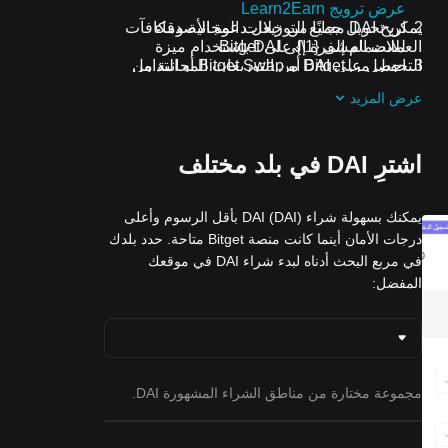
عرض ترويج Learn2Earn
اربح DAI مجانًا من خلال دعوة الأصدقاء
يمكن تحويل جميع التوزيعات المجانية ومكافآت
للانضمام إلى {1\} على Bitget
العملات المشفرة إلى DAI باستخدام ميزة
احصل على DAI من التوزيعات المجانية من
التحويل من Bitget أو Bitget Swap أو التداول
الفوري.
خلال الانضمام إلى
التحديات والعروض
عرض المزيد
الترويجية المستمرة
اشترِ DAI في بلد مختلف
يمكنك بسهولة شراء DAI (DAI) بأقل الرسوم وأعلى
درجات الأمان أينما كانت منصة Bitget متاحة. حدد بلدك
في مربع البحث أدناه لبدء شراء DAI في موقعك
المفضل:
مجموعة مختارة من مناطق الشراء المشهورة DAI.