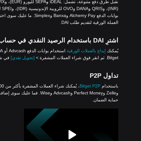
بوابات الدفع Alchemy Pay وBanxa وSimplex. ما عليك سوى اختيار شراء العملات المشفرة >
العملة الورقية لتقديم طلب DAI.
اشترِ DAI باستخدام الرصيد النقدي في حساب Bitget الخاص بك
يُمكنك
إيداع بالعملات الورقية
Bitget. ثم انقر فوق شراء العملات المشفرة >
[تحويل نقدي]
في شري
تداول P2P
باستخدام
Bitget P2P
وZelle وPerfect Money وAdvcash
حماية الضمان.