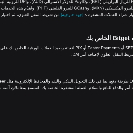
نقبل طرق دفع متنوعة، تشمل: iDEAL وSEPA لليورو (EUR)، وPIX للريال البرازيلي (BRL)، وPayID للدولار الأسترالي
(INR)، وQRIS وDANA وOVO للروبية الإندونيسية (IDR)، وSPEI للبيزو المكسيكي (MXN)، وGCash للبيزو الفلبيني (PHP). وتُقدَ
[جهة خارجية]
من شريط التنقل العلوي، ثم اختيار
استخدام بوابات الدفع Advcash أو SEPA أو Faster Payments أو PIX لتعبئة رصيد العملات الورقية الخاص بك على
ط التنقل العلوي لإضافة أمر DAI.
، يُمكنك شراء العملات المشفرة بأكثر من 100 طريقة د
 وWise. فما عليك سوى إضافة أمر والدفع للبائع واستلام العملة المشفرة الخاصة بك. استمتع بمعاملاتٍ آمنة 