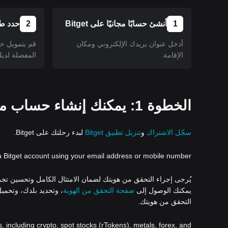
1
أنشئ حسابًا مجانيًا على Bitget
2
حدد طر
أدخل عنوان بريدك الإلكتروني ومكان
قم بتمويل ح
الإقامة.
المفضلة لديك
الخطوة 1: يمكنك إنشاء حساب مجاني على تطبيق أو موقع Bitget.
سجّل الاشتراك
و
تنزيل تطبيق Bitget
لبدء رحلتك على Bitget.
a Bitget account using your email address or mobile number.
يُرجى إجراء التحقق من هويتك لضمان الامتثال الكامل وتحسين تجربتك ع
يمكنك الوصول إلى
صفحة التحقق من الهوية
، وتحديد بلدك، وتحمي
التحقق من هويتك.
s, including crypto, spot stocks (rTokens), metals, forex, and