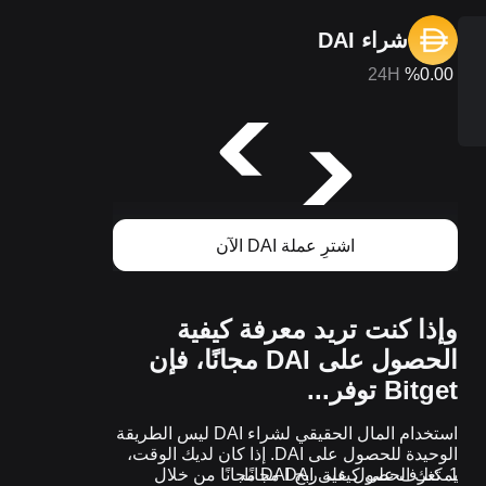
شراء DAI
24H
%0.00
اشترِ عملة DAI الآن
وإذا كنت تريد معرفة كيفية
الحصول على DAI مجانًا، فإن
Bitget توفر...
استخدام المال الحقيقي لشراء DAI ليس الطريقة
الوحيدة للحصول على DAI. إذا كان لديك الوقت،
يمكنك الحصول على DAI مجانًا.
تعرف على كيفية ربح DAI مجانًا من خلال