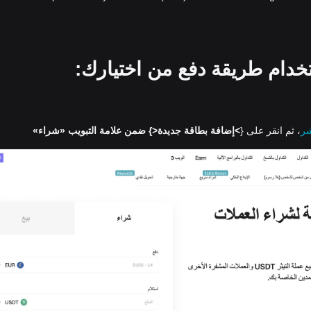
شر
، ثم انقر على {
>إضافة بطاقة جديدة<
} ضمن علامة التبويب «شراء»