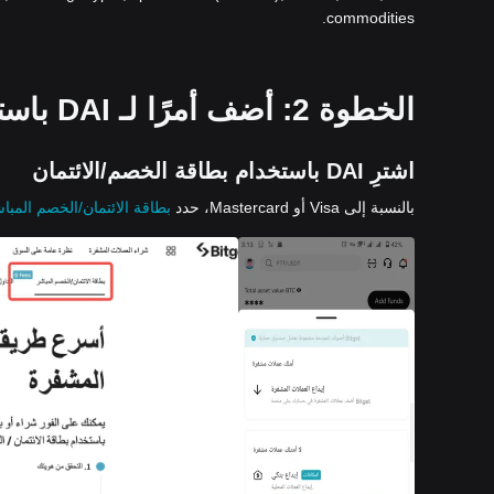
commodities.
الخطوة 2: أضف أمرًا لـ DAI باستخدام طريقة دفع من اختيارك:
اشترِ DAI باستخدام بطاقة الخصم/الائتمان
بالنسبة إلى Visa أو Mastercard، حدد
بطاقة الائتمان/الخصم المبا