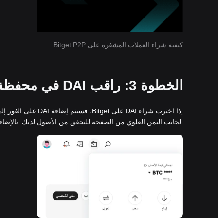
كيفية شراء العملات المشفرة على Bitget P2P
الخطوة 3: راقب DAI في محفظة Bitget الفورية الخاصة بك
الجانب اليمن العلوي من الصفحة للتحقق من الأصول لديك. بالإضافة 