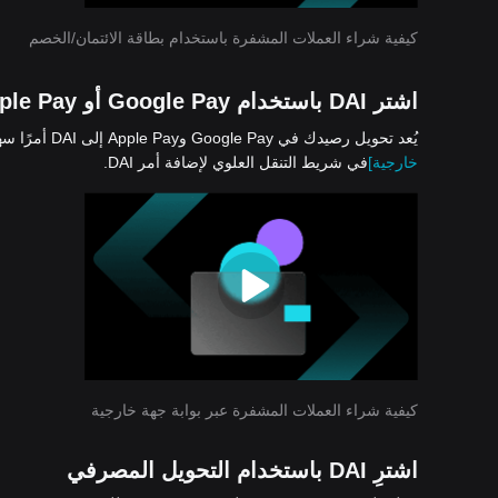
كيفية شراء العملات المشفرة باستخدام بطاقة الائتمان/الخصم
اشتر DAI باستخدام Google Pay أو Apple Pay
يُعد تحويل رصيدك في Google Pay وApple Pay إلى DAI أمرًا سهلًا وآمنًا على Bitget. فما عليك سوى النقر فوق «شراء العملات المشفرة» >
خارجية]
في شريط التنقل العلوي لإضافة أمر DAI.
كيفية شراء العملات المشفرة عبر بوابة جهة خارجية
اشترِ DAI باستخدام التحويل المصرفي