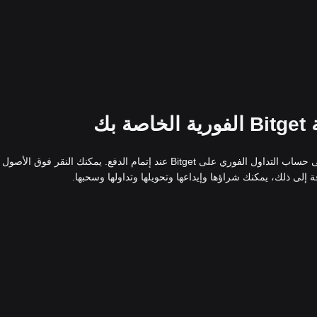
إذا اخترت شراء DAI على Bitget، فسيتم إضافة DAI على الفور إلى حساب التداول الفوري على Bitget عند إتمام الدفع. يمكنك النقر فوق
إلى ذلك، يمكنك شراؤها وإيداعها وتحويلها وتداولها وسحبها.