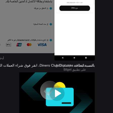
أدخل
بالنسبة لبطاقة Diners Club/Discover، انقر فوق شراء العملات المشفرة >
أضف بطاقة جديدة لإكمال الدفع
على تطبيق Bitget