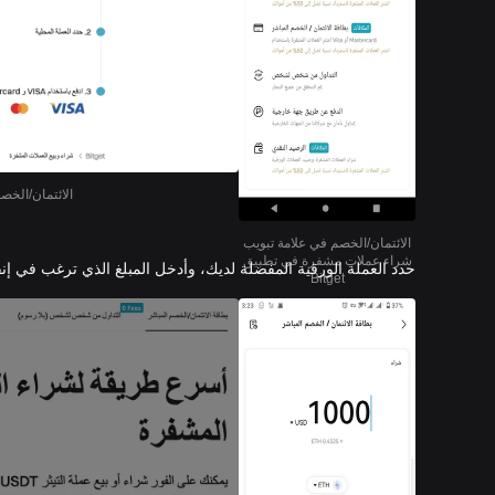
الائتمان/الخصم ف
الائتمان/الخصم في علامة تبويب
شراء عملات مشفرة في تطبيق
حدد العملة الورقية المفضلة لديك، وأدخل المبلغ الذي ترغب في إنف
Bitget