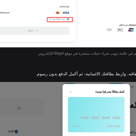
ي علامة تبويب شراء عملات مشفرة في موقع Bitget الإلكتروني
اقه، واربط بطاقتك الائتمانية، ثم أكمل الدفع بدون رسوم.