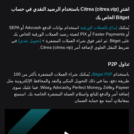
اشترِ Citrea (citrea.vip) باستخدام الرصيد النقدي في حساب
Bitget الخاص بك
يُمكنك
إيداع بالعملات الورقية
استخدام بوابات الدفع Advcash أو SEPA
أو Faster Payments أو PIX لتعبئة رصيد العملات الورقية الخاص بك
على Bitget. ثم انقر فوق شراء العملات المشفرة >
[تحويل نقدي]
في
شريط التنقل العلوي لإضافة أمر Citrea (citrea.vip).
تداول P2P
باستخدام
Bitget P2P
، يُمكنك شراء العملات المشفرة بأكثر من 100
طريقة دفع، بما في ذلك التحويل البنكي والنقد والمحافظ الإلكترونية مثل
Payeer وZelle وPerfect Money وAdvcash وWise. فما عليك سوى
إضافة أمر والدفع للبائع واستلام العملة المشفرة الخاصة بك. استمتع
بمعاملاتٍ آمنة مع حماية الضمان.