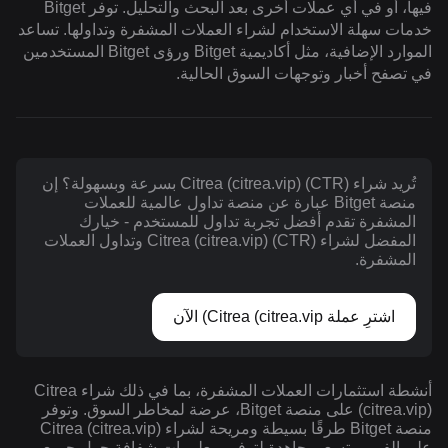
فيها، أو في أي عملات أخرى بعد البحث والتحليل. توفر Bitget
خدمات سهلة الاستخدام لشراء العملات المشفرة وتداولها. تساعد
الموارد الإضافية، مثل أكاديمية Bitget ورؤى Bitget المستخدمين
في تصفح أخبار وتوجهات السوق الحالية.
تُريد شراء Citrea (citrea.vip) (CTR) بسرعة وبسهولة؟ إن
منصة Bitget عبارة عن منصة تداول عالمية للعملات
المشفرة تقدم أفضل تجربة تداول للمستخدم - خيارك
المفضل لشراء Citrea (citrea.vip) (CTR) وتداول العملات
المشفرة.
اشترِ عملة Citrea (citrea.vip) الآن
أنشطة استثمارات العملات المشفرة، بما في ذلك شراء Citrea
(citrea.vip) على منصة Bitget، عرضة لمخاطر السوق. وتوفر
منصة Bitget طرقًا بسيطة ومريحة لشراء Citrea (citrea.vip)
على الفور، وتسعى جاهدة لتوفير معلومات شفافة حول جميع