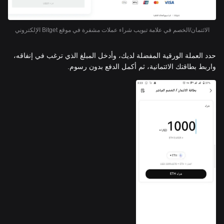
الائتمان/الخصم في علامة تبويب شراء عملات مشفرة في موقع Bitget الإلكتروني
حدد العملة الورقية المفضلة لديك، وأدخل المبلغ الذي ترغب في إنفاقه،
واربط بطاقتك الائتمانية، ثم أكمل الدفع بدون رسوم.