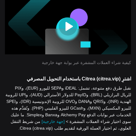
كيفية شراء العملات المشفرة عبر بوابة جهة خارجية
اشترِ Citrea (citrea.vip) باستخدام التحويل المصرفي
نقبل طرق دفع متنوعة، تشمل: iDEAL وSEPA لليورو (EUR)، وPIX
للريال البرازيلي (BRL)، وPayID للدولار الأسترالي (AUD)، وUPI للروبية
الهندية (INR)، وQRIS وDANA وOVO للروبية الإندونيسية (IDR)، وSPEI
للبيزو المكسيكي (MXN)، وGCash للبيزو الفلبيني (PHP). وتُقدَّم هذه
الخدمات عبر بوابات الدفع Alchemy Pay وBanxa وSimplex. ما عليك
سوى اختيار شراء العملات المشفرة >
[جهة خارجية]
من شريط التنقل
العلوي، ثم اختيار العملة الورقية لتقديم طلب Citrea (citrea.vip).