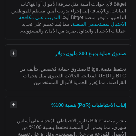
Bitget لأي حوادث أمنية مثل سرقة الأموال أو انتهاكات
البيانات. وبالإضافة إلى إجراء تدريب أمني منتظم للموظفين
الداخليين، توفر منصة Bitget أيضًا
التدريب على مكافحة
الاحتيال لمستخدمي المنصة
، مما يُساعدهم على تحديد
عمليات الاحتيال والتداول بمزيد من الأمان والمسؤولية.
صندوق حماية بمبلغ 300 مليون دولار
تحتفظ منصة Bitget بصندوق حماية مُخصص، يتألف من
BTC وUSDT، لمعالجة الحالات القصوى مثل هجمات
القراصنة، مما يُعزز الحماية لأموال المستخدمين.
إثبات الاحتياطيات (PoR) بنسبة 100%
تنشر منصة Bitget تقارير الاحتياطي المُحدثة على أساس
شهري، مما يضمن أن المنصة تحتفظ بنسبة 100% من
الأصول المُودعة من خلال المستخدم وقادرة على تغطية