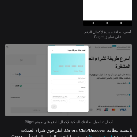
أضف بطاقة جديدة لإكمال الدفع
على تطبيق Bitget
أدخل تفاصيل بطاقتك البنكية لإكمال الدفع على موقع Bitget
بالنسبة لبطاقة Diners Club/Discover، انقر فوق شراء العملات