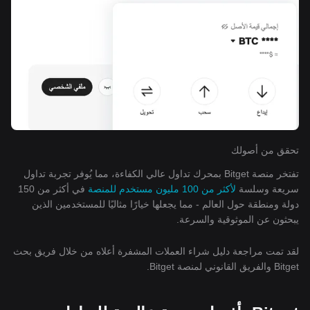
تحقق من أصولك
تفتخر منصة Bitget بمحرك تداول عالي الكفاءة، مما يُوفر تجربة تداول
سريعة وسلسة
لأكثر من 100 مليون مستخدم للمنصة
في أكثر من 150
دولة ومنطقة حول العالم - مما يجعلها خيارًا مثاليًا للمستخدمين الذين
يبحثون عن الموثوقية والسرعة.
لقد تمت مراجعة دليل شراء العملات المشفرة أعلاه من خلال فريق بحث
Bitget والفريق القانوني لمنصة Bitget.