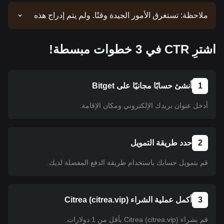
ملاحظة: تستغرق الأمور الجيدة وقتًا. ولم يتم إدراج هذه
العملة حتى الآن. ابق على اطلاع وراجع إعلاناتنا للحصول
على تحديثات عمليات الإدراج. وبمجرد توفر العملة على
اشترِ CTR في 3 خطوات مبسطة!
منصة Bitget، يمكنك اتباع البرنامج التعليمي الخاص بنا
لشرائها. كما ينطبق البرنامج التعليمي نفسه على جميع
العملات المشفرة المدرجة على منصة Bitget.
1
أنشئ حسابًا مجانيًا على Bitget
أدخل عنوان بريدك الإلكتروني ومكان الإقامة.
2
حدد طريقة التمويل
قم بتمويل حسابك باستخدام طريقة الدفع المفضلة لديك.
3
أكمل عملية الشراء Citrea (citrea.vip)
قم بشراء Citrea (citrea.vip) بأقل من 1 دولارات.