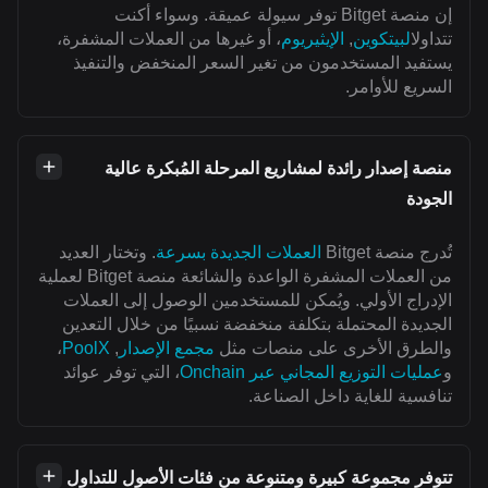
إن منصة Bitget توفر سيولة عميقة. وسواء أكنت
تتداول
البيتكوين
,
الإيثيريوم
، أو غيرها من العملات المشفرة،
يستفيد المستخدمون من تغير السعر المنخفض والتنفيذ
السريع للأوامر.
منصة إصدار رائدة لمشاريع المرحلة المُبكرة عالية
الجودة
تُدرج منصة Bitget
العملات الجديدة بسرعة
. وتختار العديد
من العملات المشفرة الواعدة والشائعة منصة Bitget لعملية
الإدراج الأولي. ويُمكن للمستخدمين الوصول إلى العملات
الجديدة المحتملة بتكلفة منخفضة نسبيًا من خلال التعدين
والطرق الأخرى على منصات مثل
مجمع الإصدار
,
PoolX
،
و
عمليات التوزيع المجاني عبر Onchain
، التي توفر عوائد
تنافسية للغاية داخل الصناعة.
تتوفر مجموعة كبيرة ومتنوعة من فئات الأصول للتداول