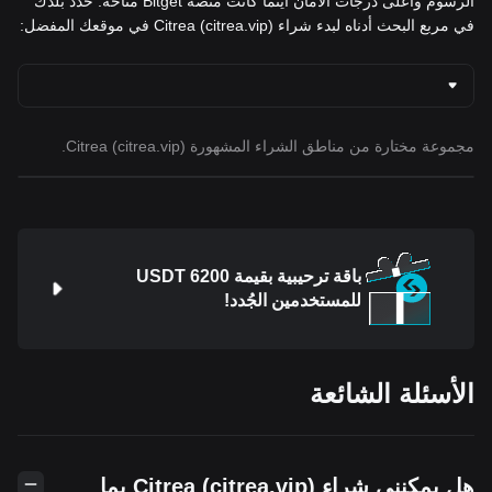
الرسوم وأعلى درجات الأمان أينما كانت منصة Bitget متاحة. حدد بلدك
في مربع البحث أدناه لبدء شراء Citrea (citrea.vip) في موقعك المفضل:
مجموعة مختارة من مناطق الشراء المشهورة Citrea (citrea.vip).
باقة ترحيبية بقيمة 6200 USDT
للمستخدمين الجُدد!
الأسئلة الشائعة
هل يمكنني شراء Citrea (citrea.vip) بما