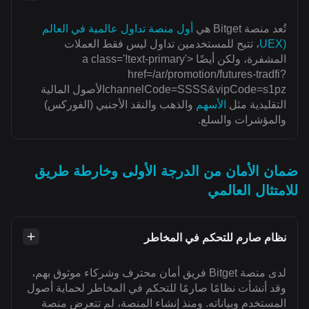
تُعد منصة Bitget هي
أول منصة تداول عالمية في العالم
(UEX
، تتيح للمستخدمين تداول ليس فقط العملات
المشفرة، ولكن أيضًا <a class='!text-primary'
href=/ar/promotion/futures-tradfi?
channelCode=SSSS&vipCode=s1pzالأصول المالية
التقليدية مثل
الأسهم
والذهب والنقد الأجنبي (الفوركس)
والمؤشرات والسلع.
ضمان الأمان من الدرجة الأولى وخارطة طريق
للامتثال العالمي
نظام صارم للتحكم في المخاطر
لدى منصة Bitget فريق أمان محترف وشركاء موثوق بهم،
وقد أنشأت نظامًا صارمًا للتحكم في المخاطر لحماية أصول
المستخدم وبياناته. ومنذ إنشاء المنصة، لم تتعرض منصة