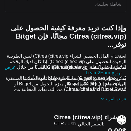
شاملة سلسة.
وإذا كنت تريد معرفة كيفية الحصول على
Citrea (citrea.vip) مجانًا، فإن Bitget
توفر...
استخدام المال الحقيقي لشراء Citrea (citrea.vip) ليس الطريقة
الوحيدة للحصول على Citrea (citrea.vip). إذا كان لديك الوقت،
يمكنك الحصول على Citrea (citrea.vip) مجانًا.
تعرف على كيفية ربح Citrea (citrea.vip) مجانًا من خلال
عرض
ترويج Learn2Earn
اربح Citrea (citrea.vip) مجانًا من خلال دعوة الأصدقاء
يمكن تحويل جميع التوزيعات المجانية ومكافآت العملات المشفرة
للانضمام إلى {1\} على Bitget
إلى Citrea (citrea.vip) باستخدام ميزة التحويل من Bitget أو
Bitget Swap أو التداول الفوري.
احصل على Citrea (citrea.vip) من التوزيعات المجانية من
خلال الانضمام إلى
التحديات والعروض الترويجية المستمرة
عرض المزيد
شراء Citrea (citrea.vip)
CTR
السعر الحالي:
/
USD
0.00$