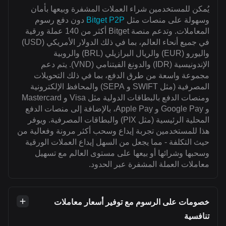
يُمكن للمستخدمين شراء العملات المشفرة وبيعها بأمان
وسهولة على منصات مثل
Bitget P2P
دون دفع رسوم
المعاملات. وتدعم منصة Bitget أكثر من 140 عملة ورقية
في جميع أنحاء العالم، بما في ذلك الدولار الأمريكي (USD)
واليورو (EUR) والريال البرازيلي (BRL) والروبية
الإندونيسية (IDR) والدونغ الفيتنامي (VND). يتم دعم
مجموعة واسعة من طرق الدفع، بما في ذلك التحويلات
المصرفية (مثل SWIFT و SEPA) والمحافظ الإلكترونية
ومنصات الدفع بالبطاقات الدولية مثل Visa و Mastercard
و Google Pay و Apple Pay، بالإضافة إلى منصات الدفع
المحلية الرئيسية (مثل PIX) والبطاقات المصرفية. ويوفر
هذا للمستخدمين تجربة إيداع وسحب أكثر مرونة وفعالية من
حيث التكلفة - مما يجعل من السهل إيداع العملات الورقية
وسحبها وشرائها أو بيعها على مستوى العالم مع تسهيل
معاملات العملة المشفرة عبر الحدود.
خصومات على الرسوم مع توفير أسعار معاملات
تنافسية