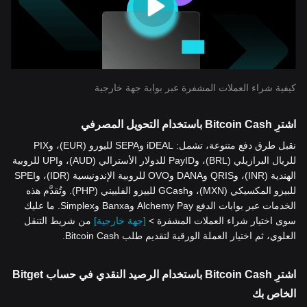
كيفية شراء العملات المشفرة عبر بوابة جهة خارجية
اشترِ Bitcoin Cash باستخدام التحويل المصرفي
نقبل طرق دفع متنوعة، تشمل: iDEAL وSEPA لليورو (EUR)، وPIX
للريال البرازيلي (BRL)، وPayID للدولار الأسترالي (AUD)، وUPI للروبية
الهندية (INR)، وQRIS وDANA وOVO للروبية الإندونيسية (IDR)، وSPEI
للبيزو المكسيكي (MXN)، وGCash للبيزو الفلبيني (PHP). وتُقدَّم هذه
الخدمات عبر بوابات الدفع Alchemy Pay وBanxa وSimplex. ما عليك
سوى اختيار شراء العملات المشفرة >
[جهة خارجية]
من شريط التنقل
العلوي، ثم اختيار العملة الورقية لتقديم طلب Bitcoin Cash.
اشترِ Bitcoin Cash باستخدام الرصيد النقدي في حساب Bitget
الخاص بك