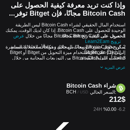
وإذا كنت تريد معرفة كيفية الحصول على
Bitcoin Cash مجانًا، فإن Bitget توفر...
استخدام المال الحقيقي لشراء Bitcoin Cash ليس الطريقة
الوحيدة للحصول على Bitcoin Cash. إذا كان لديك الوقت، يمكنك
الحصول على Bitcoin Cash مجانًا.
تعرف على كيفية ربح Bitcoin Cash مجانًا من خلال
عرض
ترويج Learn2Earn
اربح Bitcoin Cash مجانًا من خلال دعوة الأصدقاء للانضمام
يمكن تحويل جميع التوزيعات المجانية ومكافآت العملات المشفرة
إلى {1\} على Bitget
إلى Bitcoin Cash باستخدام ميزة التحويل من Bitget أو Bitget
Swap أو التداول الفوري.
احصل على Bitcoin Cash من التوزيعات المجانية من خلال
الانضمام إلى
التحديات والعروض الترويجية المستمرة
عرض المزيد
شراء Bitcoin Cash
BCH
السعر الحالي:
/
USD
212$
24H
%0.00
-6.2