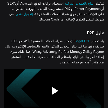
يُمكنك
إيداع بالعملات الورقية
استخدام بوابات الدفع Advcash أو SEPA
أو Faster Payments أو PIX لتعبئة رصيد العملات الورقية الخاص بك
على Bitget. ثم انقر فوق شراء العملات المشفرة >
[تحويل نقدي]
في
شريط التنقل العلوي لإضافة أمر Bitcoin Cash.
تداول P2P
باستخدام
Bitget P2P
، يُمكنك شراء العملات المشفرة بأكثر من 100
طريقة دفع، بما في ذلك التحويل البنكي والنقد والمحافظ الإلكترونية مثل
Payeer وZelle وPerfect Money وAdvcash وWise. فما عليك سوى
إضافة أمر والدفع للبائع واستلام العملة المشفرة الخاصة بك. استمتع
بمعاملاتٍ آمنة مع حماية الضمان.