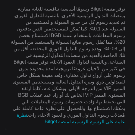
توفر منصة Bitget رسومًا أساسية تنافسية للغاية مقارنة
بمنصات التداول الرئيسية الأخرى. بالنسبة للتداول الفوري،
تم تحديد رسوم كل من صانع السيولة والمستفيد من
السيولة عند 0.1%. كما يُمكن للمستخدمين الذين يدفعون
رسوم المعاملات باستخدام عملة BGB الاستمتاع بخصم
20%، مما يُقلل رسوم صانع السيولة والمستفيد من السيولة
إلى 0.08%. وهذه رسوم التداول الفوري المخفضة أقل من
تلك الخاصة بالعديد من منصات التداول الرئيسية في
الصناعة. وبالنسبة لتداول العقود الآجلة، توفر منصة Bitget
في كثير من الأحيان عروضًا ترويجية لمدة محدودة بدون
رسوم على أزواج تداول مختارة، وتُعد مفيدة بشكل خاص
للمتداولين ذوي وتيرة التداول العالية ومستخدمي المستوى
المميز VIP من الدرجة الأولى. وبشكل عام، كلما ارتفع
المستوى المميز VIP الخاص بك أو زاد عدد عملات BGB
التي تحتفظ بها، زادت خصومات رسوم المعاملات التي
يمكنك الاستمتاع بها. وللحصول على نظرة عامة كاملة على
مُعدلات رسوم التداول الفوري والعقود الآجلة، راجع
نظرة
عامة على الرسوم الرسمية لمنصة Bitget
.