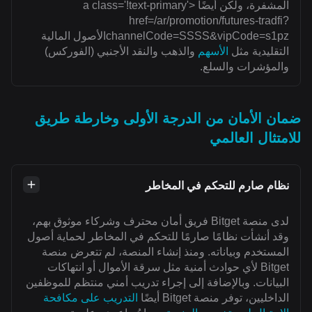
المشفرة، ولكن أيضًا <a class='!text-primary'
href=/ar/promotion/futures-tradfi?
channelCode=SSSS&vipCode=s1pzالأصول المالية
التقليدية مثل
الأسهم
والذهب والنقد الأجنبي (الفوركس)
والمؤشرات والسلع.
ضمان الأمان من الدرجة الأولى وخارطة طريق
للامتثال العالمي
نظام صارم للتحكم في المخاطر
لدى منصة Bitget فريق أمان محترف وشركاء موثوق بهم،
وقد أنشأت نظامًا صارمًا للتحكم في المخاطر لحماية أصول
المستخدم وبياناته. ومنذ إنشاء المنصة، لم تتعرض منصة
Bitget لأي حوادث أمنية مثل سرقة الأموال أو انتهاكات
البيانات. وبالإضافة إلى إجراء تدريب أمني منتظم للموظفين
الداخليين، توفر منصة Bitget أيضًا
التدريب على مكافحة