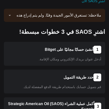
اشترِ SAOS الآن
ملاحظة: تستغرق الأمور الجيدة وقتًا. ولم يتم إدراج هذه
العملة حتى الآن. ابق على اطلاع وراجع إعلاناتنا للحصول
على تحديثات عمليات الإدراج. وبمجرد توفر العملة على
اشترِ SAOS في 3 خطوات مبسطة!
منصة Bitget، يمكنك اتباع البرنامج التعليمي الخاص بنا
لشرائها. كما ينطبق البرنامج التعليمي نفسه على جميع
العملات المشفرة المدرجة على منصة Bitget.
1
أنشئ حسابًا مجانيًا على Bitget
أدخل عنوان بريدك الإلكتروني ومكان الإقامة.
2
حدد طريقة التمويل
قم بتمويل حسابك باستخدام طريقة الدفع المفضلة لديك.
أكمل عملية الشراء (SAOS) Strategic American Oil
3