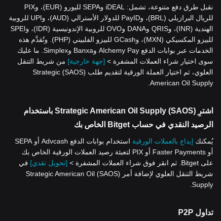
نقبل طرق دفع متنوعة، تشمل: iDEAL وSEPA لليورو (EUR)، وPIX
للريال البرازيلي (BRL)، وPayID للدولار الأسترالي (AUD)، وUPI للروبية
الهندية (INR)، وQRIS وDANA وOVO للروبية الإندونيسية (IDR)، وSPEI
للبيزو المكسيكي (MXN)، وGCash للبيزو الفلبيني (PHP). وتُقدَّم هذه
الخدمات عبر بوابات الدفع Alchemy Pay وBanxa وSimplex. ما عليك
سوى اختيار شراء العملات المشفرة >
[جهة خارجية]
من شريط التنقل
العلوي، ثم اختيار العملة الورقية لتقديم طلب (SAOS) Strategic
American Oil Supply.
اشترِ (SAOS) Strategic American Oil Supply باستخدام
الرصيد النقدي في حساب Bitget الخاص بك
يُمكنك
إيداع بالعملات الورقية
استخدام بوابات الدفع Advcash أو SEPA
أو Faster Payments أو PIX لتعبئة رصيد العملات الورقية الخاص بك
على Bitget. ثم انقر فوق شراء العملات المشفرة >
[تحويل نقدي]
في
شريط التنقل العلوي لإضافة أمر (SAOS) Strategic American Oil
Supply.
تداول P2P