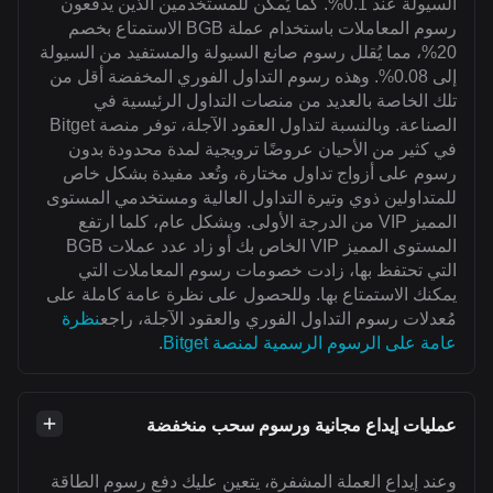
السيولة عند 0.1%. كما يُمكن للمستخدمين الذين يدفعون
رسوم المعاملات باستخدام عملة BGB الاستمتاع بخصم
20%، مما يُقلل رسوم صانع السيولة والمستفيد من السيولة
إلى 0.08%. وهذه رسوم التداول الفوري المخفضة أقل من
تلك الخاصة بالعديد من منصات التداول الرئيسية في
الصناعة. وبالنسبة لتداول العقود الآجلة، توفر منصة Bitget
في كثير من الأحيان عروضًا ترويجية لمدة محدودة بدون
رسوم على أزواج تداول مختارة، وتُعد مفيدة بشكل خاص
للمتداولين ذوي وتيرة التداول العالية ومستخدمي المستوى
المميز VIP من الدرجة الأولى. وبشكل عام، كلما ارتفع
المستوى المميز VIP الخاص بك أو زاد عدد عملات BGB
التي تحتفظ بها، زادت خصومات رسوم المعاملات التي
يمكنك الاستمتاع بها. وللحصول على نظرة عامة كاملة على
مُعدلات رسوم التداول الفوري والعقود الآجلة، راجع
نظرة
عامة على الرسوم الرسمية لمنصة Bitget
.
عمليات إيداع مجانية ورسوم سحب منخفضة
وعند إيداع العملة المشفرة، يتعين عليك دفع رسوم الطاقة