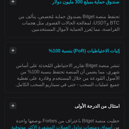
صندوق حماية بمبلغ 300 مليون دولار
تحتفظ منصة Bitget بصندوق حماية مُخصص، يتألف من
BTC وUSDT، لمعالجة الحالات القصوى مثل هجمات
القراصنة، مما يُعزز الحماية لأموال المستخدمين.
إثبات الاحتياطيات (PoR) بنسبة 100%
تنشر منصة Bitget تقارير الاحتياطي المُحدثة على أساس
شهري، مما يضمن أن المنصة تحتفظ بنسبة 100% من
الأصول المُودعة من خلال المستخدم وقادرة على تغطية
جميع عمليات السحب - حتى في سيناريو السحب الكامل.
امتثال من الدرجة الأولى
حظيت منصة Bitget باعتراف من Forbes بوصفها واحدة
من
أسواق ومنصات تداول العملات المشفرة الأكثر موثوقية