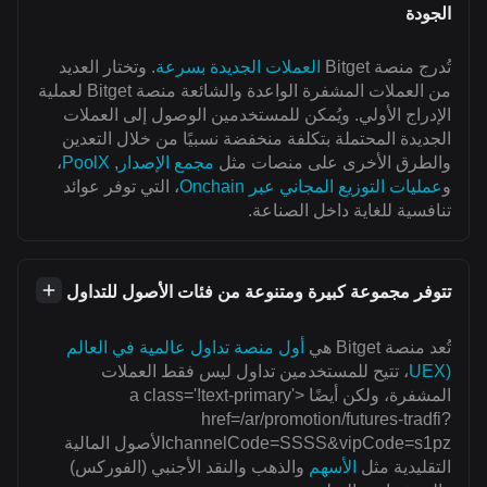
الجودة
تُدرج منصة Bitget
العملات الجديدة بسرعة
. وتختار العديد
من العملات المشفرة الواعدة والشائعة منصة Bitget لعملية
الإدراج الأولي. ويُمكن للمستخدمين الوصول إلى العملات
الجديدة المحتملة بتكلفة منخفضة نسبيًا من خلال التعدين
والطرق الأخرى على منصات مثل
مجمع الإصدار
,
PoolX
،
و
عمليات التوزيع المجاني عبر Onchain
، التي توفر عوائد
تنافسية للغاية داخل الصناعة.
تتوفر مجموعة كبيرة ومتنوعة من فئات الأصول للتداول
تُعد منصة Bitget هي
أول منصة تداول عالمية في العالم
(UEX
، تتيح للمستخدمين تداول ليس فقط العملات
المشفرة، ولكن أيضًا <a class='!text-primary'
href=/ar/promotion/futures-tradfi?
channelCode=SSSS&vipCode=s1pzالأصول المالية
التقليدية مثل
الأسهم
والذهب والنقد الأجنبي (الفوركس)