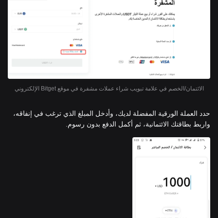
الائتمان/الخصم في علامة تبويب شراء عملات مشفرة في موقع Bitget الإلكتروني
حدد العملة الورقية المفضلة لديك، وأدخل المبلغ الذي ترغب في إنفاقه،
واربط بطاقتك الائتمانية، ثم أكمل الدفع بدون رسوم.