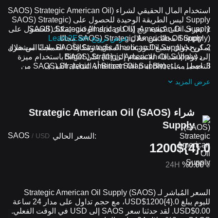
استخدام المال الحقيقي لشراء (SAOS) Strategic American Oil
Supply ليس الطريقة الوحيدة للحصول على (SAOS) Strategic
تعرف على كيفية ربح (SAOS) Strategic American Oil
American Oil Supply. إذا كان لديك الوقت، يمكنك الحصول على
(SAOS) Strategic American Oil Supply مجانًا.
Supply مجانًا من خلال
عرض ترويج Learn2Earn
يمكن تحويل جميع التوزيعات المجانية ومكافآت العملات المشفرة
اربح (SAOS) Strategic American Oil Supply مجانًا من خلال
دعوة الأصدقاء للانضمام إلى {1\} على Bitget
إلى (SAOS) Strategic American Oil Supply باستخدام ميزة
التحويل من Bitget أو Bitget Swap أو التداول الفوري.
احصل على (SAOS) Strategic American Oil Supply من
التوزيعات المجانية من خلال الانضمام إلى
التحديات والعروض
عرض المزيد
الترويجية المستمرة
شراء (SAOS) Strategic American Oil
Supply
SAOS
السعر الحالي:
/
USD
0.{4}1200$
24H
%0.00
0
السعر المُباشر لـ (SAOS) Strategic American Oil Supply
لليوم يبلغ 0.{​4}1200$USD، مع حجم تداول على مدار 24 ساعة
0.00$USD. لقد حدثنا سعر SAOS إلى USD في الوقت الفعلي.