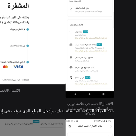
الائتمان/الخصم ف
الائتمان/الخصم في علامة تبويب
شراء عملات مشفرة في تطبيق
حدد العملة الورقية المفضلة لديك، وأدخل المبلغ الذي ترغب في إنف
Bitget