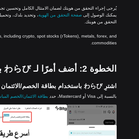
يُرجى إجراء التحقق من هويتك لضمان الامتثال الكامل وتحسين تجربتك ع
يمكنك الوصول إلى
صفحة التحقق من الهوية
، وتحديد بلدك، وتحمي
التحقق من هويتك.
s, including crypto, spot stocks (rTokens), metals, forex, and
commodities.
الخطوة 2: أضف أمرًا لـ わらび باستخدام طريقة دفع من اختيارك:
اشترِ わらび باستخدام بطاقة الخصم/الائتمان
بالنسبة إلى Visa أو Mastercard، حدد
بطاقة الائتمان/الخصم المبا