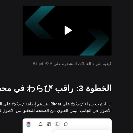
كيفية شراء العملات المشفرة على Bitget P2P
الخطوة 3: راقب わらび في محفظة Bitget الفورية الخاصة بك
الأصول في الجانب اليمن العلوي من الصفحة للتحقق من الأصول لديك