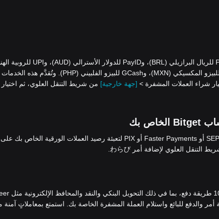
نقبل طرق دفع متنوعة، تشمل: iDEAL وSEPA لليورو (EUR)، وPIX للريال البرازيلي (BRL)، وPayID للدولار الأسترالي
(INR)، وQRIS وDANA وOVO للروبية الإندونيسية (IDR)، وSPEI للبيزو المكسيكي (MXN)، وGCash للبيزو الفلبيني (PHP). وتُقدَ
[جهة خارجية]
من شريط التنقل العلوي، ثم اختيار
استخدام بوابات الدفع Advcash أو SEPA أو Faster Payments أو PIX لتعبئة رصيد العملات الورقية الخاص بك على
ط التنقل العلوي لإضافة أمر わらび.
، يُمكنك شراء العملات المشفرة بأكثر من 100 طريقة د
 وWise. فما عليك سوى إضافة أمر والدفع للبائع واستلام العملة المشفرة الخاصة بك. استمتع بمعاملاتٍ آمنة 