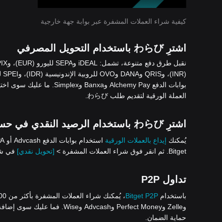
كيفية شراء العملات المشفرة عبر بوابة جهة خارجية
اشترِ わらび باستخدام التحويل المصرفي
بوابات الدفع Alchemy Pay وBanxa وSimplex. ما عليك سوى اختيار شراء العملات المشفرة >
العملة الورقية لتقديم طلب わらび.
اشترِ わらび باستخدام الرصيد النقدي في حساب Bitget الخاص بك
يُمكنك
إيداع بالعملات الورقية
Bitget. ثم انقر فوق شراء العملات المشفرة >
[تحويل نقدي]
في شري
تداول P2P
باستخدام
Bitget P2P
وZelle وPerfect Money وAdvcash
حماية الضمان.