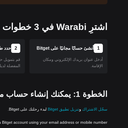
اشترِ Warabi في 3 خطوات مبسطة!
1
أنشئ حسابًا مجانيًا على Bitget
2
حدد طر
أدخل عنوان بريدك الإلكتروني ومكان
قم بتمويل ح
الإقامة.
المفضلة لديك
الخطوة 1: يمكنك إنشاء حساب مجاني على تطبيق أو موقع Bitget.
سجّل الاشتراك
و
تنزيل تطبيق Bitget
لبدء رحلتك على Bitget.
a Bitget account using your email address or mobile number.