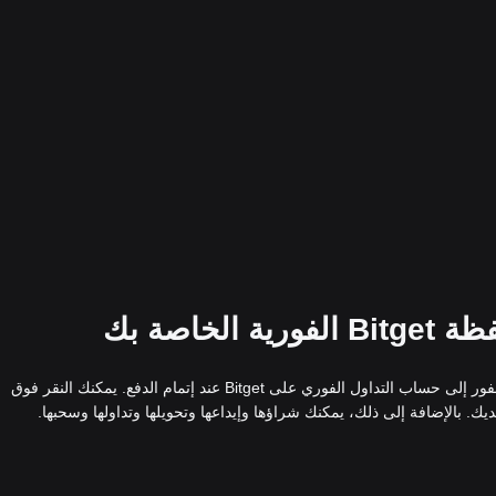
إذا اخترت شراء わらび على Bitget، فسيتم إضافة わらび على الفور إلى حساب التداول الفوري على Bitget عند إتمام الدفع. يمكنك النقر فوق
. بالإضافة إلى ذلك، يمكنك شراؤها وإيداعها وتحويلها وتداولها وسحبها.