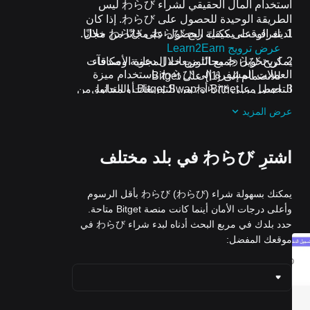
استخدام المال الحقيقي لشراء わらび ليس
الطريقة الوحيدة للحصول على わらび. إذا كان
تعرف على كيفية ربح わらび مجانًا من خلال
لديك الوقت، يمكنك الحصول على わらび مجانًا.
عرض ترويج Learn2Earn
اربح わらび مجانًا من خلال دعوة الأصدقاء
يمكن تحويل جميع التوزيعات المجانية ومكافآت
العملات المشفرة إلى わらび باستخدام ميزة
للانضمام إلى {1\} على Bitget
التحويل من Bitget أو Bitget Swap أو التداول
احصل على わらび من التوزيعات المجانية من
الفوري.
خلال الانضمام إلى
التحديات والعروض
عرض المزيد
الترويجية المستمرة
اشترِ わらび في بلد مختلف
يمكنك بسهولة شراء わらび (わらび) بأقل الرسوم
وأعلى درجات الأمان أينما كانت منصة Bitget متاحة.
حدد بلدك في مربع البحث أدناه لبدء شراء わらび في
موقعك المفضل: