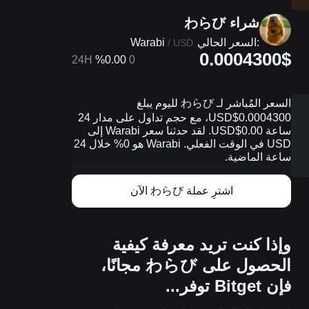
شراء わらび
Warabi
السعر الحالي:
/
USD
0.0004300$
24H
%0.00
0
السعر المُباشر لـ わらび لليوم يبلغ
0.0004300$USD، مع حجم تداول على مدار 24
ساعة 0.00$USD. لقد حدثنا سعر Warabi إلى
USD في الوقت الفعلي. Warabi هو 0% خلال 24
ساعة الماضية.
اشترِ عملة わらび الآن
وإذا كنت تريد معرفة كيفية
الحصول على わらび مجانًا،
فإن Bitget توفر...