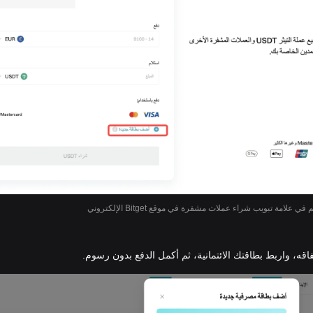
ي علامة تبويب شراء عملات مشفرة في موقع Bitget الإلكتروني
اقه، واربط بطاقتك الائتمانية، ثم أكمل الدفع بدون رسوم.