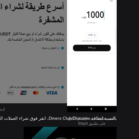
أدخل
بالنسبة لبطاقة Diners Club/Discover، انقر فوق شراء العملات المشفرة >
أضف بطاقة جديدة لإكمال الدفع
على تطبيق Bitget