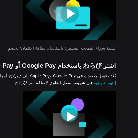
كيفية شراء العملات المشفرة باستخدام بطاقة الائتمان/الخصم
اشتر わらび باستخدام Google Pay أو Apple Pay
يُعد تحويل رصيدك في Google Pay وApple Pay إلى わらび أمرًا سهلًا وآمنًا على Bitget. فما عليك سوى النقر فوق «شراء العملات المشفرة» >
[جهة خارجية]
في شريط التنقل العلوي لإضافة أمر わらび.