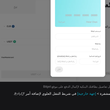
 تفاصيل بطاقتك البنكية لإكمال الدفع على موقع Bitget
[جهة خارجية]
في شريط التنقل العلوي لإضافة أمر わらび.