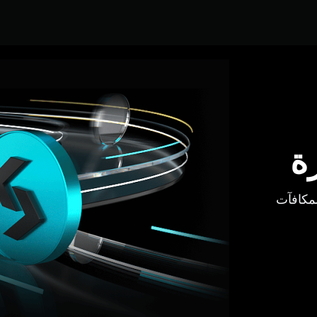
ة
لمكافآت