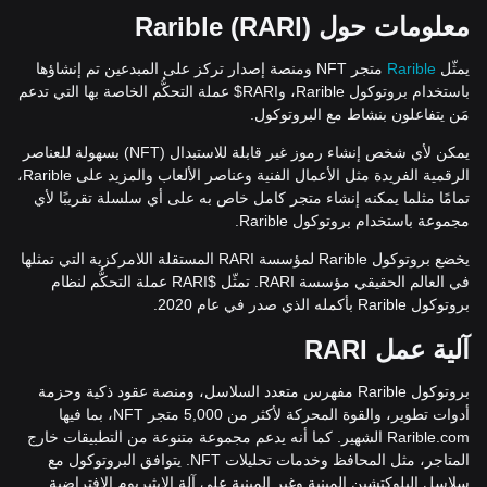
معلومات حول
)
Rarible (RARI
يمثّل
Rarible
متجر NFT ومنصة إصدار تركز على المبدعين تم إنشاؤها
باستخدام بروتوكول Rarible، وRARI$ عملة التحكُّم الخاصة بها التي تدعم
مَن يتفاعلون بنشاط مع البروتوكول.
يمكن لأي شخص إنشاء رموز غير قابلة للاستبدال (NFT) بسهولة للعناصر
الرقمية الفريدة مثل الأعمال الفنية وعناصر الألعاب والمزيد على Rarible،
تمامًا مثلما يمكنه إنشاء متجر كامل خاص به على أي سلسلة تقريبًا لأي
مجموعة باستخدام بروتوكول Rarible.
يخضع بروتوكول Rarible لمؤسسة RARI المستقلة اللامركزية التي تمثلها
في العالم الحقيقي مؤسسة RARI. تمثّل $RARI عملة التحكُّم لنظام
بروتوكول Rarible بأكمله الذي صدر في عام 2020.
آلية عمل
RARI
بروتوكول Rarible مفهرس متعدد السلاسل، ومنصة عقود ذكية وحزمة
أدوات تطوير، والقوة المحركة لأكثر من 5,000 متجر NFT، بما فيها
Rarible.com الشهير. كما أنه يدعم مجموعة متنوعة من التطبيقات خارج
المتاجر، مثل المحافظ وخدمات تحليلات NFT. يتوافق البروتوكول مع
سلاسل البلوكتشين المبنية وغير المبنية على آلة الإيثيريوم الافتراضية