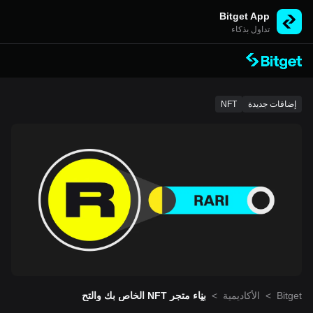
Bitget App
تداول بذكاء
إضافات جديدة
NFT
Bitget
>
الأكاديمية
>
بناء متجر NFT الخاص بك والتح
كُّم فيه باستخدام Rarible (RA