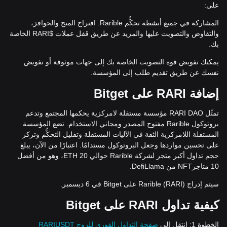
على:
المشاركة في جميع أنشطة تحكُّم Rarible. اقتراح المنح والحوافز،
والتفاوض والتصويت عليها والمزيد عن طريق قفل عملات $RARI الخاصة
بك.
يمكنك تفويض قوة التصويت الخاصة بك إلى جهات موثوقة أو تفويض
نفسك عن طريق تقديم طلب إلى المؤسسة.
إضافة
RARI
على
Bitget
تمثّل RARI DAO مؤسسة مستقلة لامركزية يحكمها المجتمع وتدعم
بروتوكول Rarible مفتوح المصدر ومجاني الاستخدام. تضع المؤسسة
المستقلة اللامركزية الثقة في الآليات المستقلة وتقليل التحكُّم وتركز
على تحسين مواردها وجعل البروتوكول مستدامًا. اعتبارًا من الآن، يبلغ
حجم تداول أكبر متجر لشركة Rarible حوالي 20 ETH، وهو من أفضل
10 متاجرNFT من DefiLlama.
سيتم إدراج Rarible (RARI) على Bitget في 6 ديسمبر.
كيفية تداول
RARI
على
Bitget
الخطوة 1: انتقل إلى
صفحة التداول الفوري للزوج
RARIUSDT