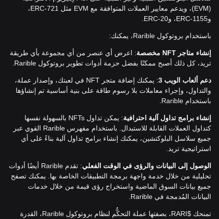
(EVM)، ويدعم معايير العملات المتوافقة مع EVM مثل ERC-721،
وERC-1155، وERC-20.
باستخدام بروتوكول Rarible، يمكنك:
إنشاء متاجر
NFT
مخصصة
: اعرض أي عنصر من أي مجموعة بأي طريقة
تريد، كل ذلك أصبح ممكنًا بفضل حزمة أدوات تطوير بروتوكول Rarible.
دعم ألعاب الويب 3
: يمكنك إضافة متجر NFT في لعبتك، وإصدار عملة،
والتداول، وإجراء معاملات بلا رسوم طاقة على بنية أساسية تم إنشاؤها
باستخدام Rarible.
إنشاء برامج تداول آلية ا
حترافية
: يمكن تداول NFTs بالسهولة نفسها
كتداول العملات القابلة للاستبدال. باستخدام مفهرس Rarible القوي عبر
جميع سلاسل البلوكتشين، يمكنك إنشاء برامج تداول آلية بناءً على أي
استراتيجية تريد.
الوصول إلى البيانات والرؤى في الوقت الفعلي
: تقدم Rarible أيضًا أدوات
تحليلية من خلال خدمة واجهة برمجة التطبيقات الخاصة بها. يمكنك تصفح
جميع بيانات السوق الماضية واستخراج رؤى قيمة من خلال خدمات
البيانات المُدمجة في Rarible.
تمنحك $RARI، بصفتها عملة التحكُّم لنظام بروتوكول Rarible، القدرة