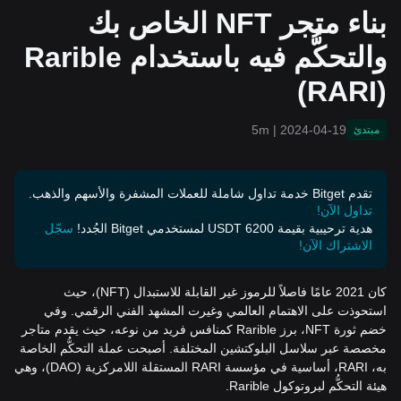
RI)
بناء متجر NFT الخاص بك
والتحكُّم فيه باستخدام Rarible
(RARI)
5m
|
2024-04-19
مبتدئ
تقدم Bitget خدمة تداول شاملة للعملات المشفرة والأسهم والذهب.
تداول الآن!
هدية ترحيبية بقيمة 6200 USDT لمستخدمي Bitget الجُدد!
سجّل
الاشتراك الآن!
كان 2021 عامًا فاصلاً للرموز غير القابلة للاستبدال (NFT)، حيث
استحوذت على الاهتمام العالمي وغيرت المشهد الفني الرقمي. وفي
خضم ثورة NFT، برز Rarible كمنافس فريد من نوعه، حيث يقدم متاجر
مخصصة عبر سلاسل البلوكتشين المختلفة. أصبحت عملة التحكُّم الخاصة
به، RARI، أساسية في مؤسسة RARI المستقلة اللامركزية (DAO)، وهي
هيئة التحكُّم لبروتوكول Rarible.