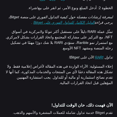
الخطوة 2: أدخل المبلغ ونوع الأمر، ثم انقر على بيع/شراء.
لمعرفة إرشادات مفصلة حول كيفية التداول الفوري على منصة
Bitget
،
يرجى قراءة
الدليل الكامل للتداول الفوري على
Bitget
.
تمثّل عملة RARI دليلاً على مستقبل أكثر تنوعًا ولامركزية في أسواق
NFT، مع التركيز على مشاركة المجتمع واتخاذ القرارات بشكل لامركزي.
مع استمرار نمو Rarible، ستؤدي RARI بلا شك دورًا مهمًا في تشكيل
رحلة المنصة ومشهد NFT الأوسع.
تداول
RARI
الآن على
Bitget
!
إخلاء المسئولية: الآراء الواردة في هذه المقالة لأغراض إعلامية فقط. ولا
تشكل هذه المقالة دعمًا لأي من المنتجات والخدمات المذكورة، كما أنها لا
تقدم نصائح استثمارية أو مالية أو للتداول. يجب استشارة المهنيين
المؤهلين قبل اتخاذ القرارات المالية.
الآن فهمت ذلك، حان الوقت للتداول!
تقدم Bitget خدمة تداول شاملة للعملات المشفرة والأسهم والذهب.