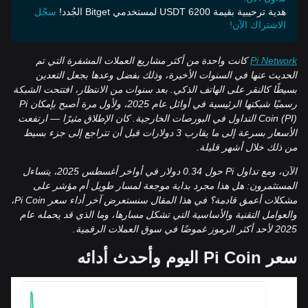
هدية ترحيبية بقيمة 6200 USDT لمستخدمي Bitget الجُدد!
سجّل
الاشتراك الآن!
Pi Network
كانت واحدة من أكثر مشاريع العملات المشفرة التي تم
الحديث عنها في السنوات الأخيرة، وذلك بفضل وعدها بجعل التعدين
بسيطًا كالنقر على الهاتف الذكي. بعد سنوات من الانتظار، افتتحت الشبكة
رسميًا شبكتها الرئيسية في أوائل عام 2025، ولأول مرة أصبح بإمكان Pi
Coin (PI) التداول في البورصات الخارجية. كان الإطلاق مثيرًا — ارتفعت
الأسعار بسرعة إلى ما يقارب 3 دولارات قبل أن تتراجع إلى جزء بسيط
من ذلك خلال أشهر قليلة.
الآن، ومع تداول Pi حول 0.34 دولار في أواخر أغسطس 2025، يتساءل
المستثمرون: هل هذا مجرد بداية موجعة لمسار طويل أم مؤشر على
مشكلات أعمق قادمة؟ في هذا المقال سنستعرض آخر أداء سعر Pi Coin،
والعوامل التقنية والأساسية التي تشكل مسارها، وما الذي قد يحمله عام
2025 لأحد أكثر الرموز غموضًا في سوق العملات الرقمية.
سعر Pi Coin اليوم وأحدث أدائه