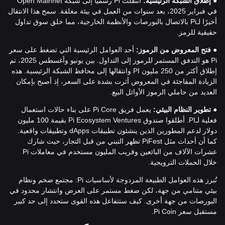
●
إطلاق الشبكة الرئيسية:
انتقلت Pi رسميًا إلى شبكة Open Mainnet
في فبراير 2025، بعد سنوات من العمل في بيئة مغلقة. سمح هذا الانتقال
أخيرًا لـPi بالاتصال بالبورصات والأنظمة الخارجية، مما خلق سوق تداول
حقيقية للرمز.
●
فتح المعروض من الرموز:
أحد العوامل الرئيسية التي تضغط على سعر
Pi هو التدفق المستمر للرموز إلى التداول. بين يونيو وأغسطس 2025، تم
إطلاق أكثر من 250 مليون PI وانتقالها إلى محافظ الشبكة الرئيسية. هذه
الزيادة المفاجئة في المعروض أثرت بشدة على السعر، إذ أصبح بإمكان
العديد من حاملي الرموز الأوائل البيع.
●
تطوير النظام البيئي:
يعمل فريق Pi Core على بناء حالات استعمال
فعلية لـPI. أطلقوا صندوق Pi Ecosystem Ventures بقيمة 100 مليون
دولار لدعم المطورين الذين ينشئون تطبيقات dApps وتطبيقات واقعية.
كما أن أحداث مثل PiFest تظهر التبني من قبل التجار، حيث شارك
عشرات الآلاف من البائعين وقريب المليون مستخدم في معاملات Pi
خلال الحملات الترويجية.
تُبرز هذه العوامل الطبيعة المزدوجة لأساسيات Pi: مجتمع ضخم ونظام
بيئي متنامي من جهة، لكن ضغط مستمر على العرض وانتشار محدود في
البورصات من جهة أخرى. كيف ستتفاعل هذه القوى ستحدد إلى حد كبير
مستقبل سعر Pi Coin.