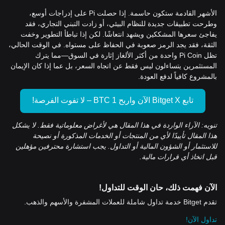
الأشهر القادمة ستكون حاسمة. إذا حصلت Pi على إدراجات أوسع،
وطرحت تطبيقات جديدة للنظام البيئي، أو زادت التبني التجاري، فقد
يفاجئ سعرها المشككين ويشهد انتعاشًا. لكن إذا تباطأ التطوير وخفت
الثقة، فقد يجد الرمز صعوبة في الحفاظ على مستواه. في الوقت الحالي،
تظل Pi Coin واحدة من أكثر الألغاز إثارة في السوق—مما يترك
المستثمرين يتساءلون ليس فقط عن اتجاه السعر، بل عما إذا كان الإيمان
بالمشروع كافياً لدفع العودة.
تابع Bitget X الآن واربح 1 BTC – لا تفوت الفرصة!
تنويه: الآراء الواردة في هذا المقال هي لأغراض معلوماتية فقط. لا يشكل
هذا المقال تأييدًا لأي من المنتجات أو الخدمات المذكورة أو نصيحة
للاستثمار أو الشؤون المالية أو التداول. يجب استشارة محترفين مؤهلين
قبل اتخاذ أي قرارات مالية.
الآن فهمت ذلك، حان الوقت للتداول!
تقدم Bitget خدمة تداول شاملة للعملات المشفرة والأسهم والذهب.
تداول الآن!