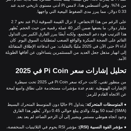
من 74%. وفي أغسطس هذا، لامس Pi أدنى مستوى تاريخي جديد عند
0.33 دولار، مما يبرز مدى الضغوط البيعية التي واجهها.
على الرغم من هذا الانخفاض، لا تزال القيمة السوقية لـPi عند نحو 2.7
مليار دولار، ما يضعها ضمن أكبر 40 عملة رقمية من حيث الحجم. يُظهر
هذا الترتيب قوة دعم المجتمع، ولكنه أيضًا يبرز الفارق الكبير بين التداول
القائم على الضجة المبكرة والواقع الصعب لمتطلبات السوق اليوم. كان
أداء Pi حتى الآن في 2025 مليئًا بالتقلبات: من اندفاعة الإطلاق المتفائلة
إلى انهيار مذهل جعل العديد من المستثمرين يتساءلون عن آفاقها الطويلة
الأمد.
تحليل إشارات سعر Pi Coin في 2025
من منظور تقني، كانت حركة سعر Pi Coin في 2025 تحت سيطرة
الإشارات الهبوطية. تقدم عدة مؤشرات مستخدمة على نطاق واسع لمحة
عن الاتجاه القادم للرمز:
●
المتوسطات المتحركة:
يتداول PI حاليًا دون المتوسط المتحرك البسيط
(SMA) لمدة 50 يومًا، والذي يبلغ حوالي 0.45 دولار. يُظهر هذا الفارق
وجود اتجاه هبوطي مستمر ويشير إلى أن الزخم الصاعد لم يعد بعد.
●
مؤشر القوة النسبية (RSI):
مؤشر RSI يحوم في الثلاثينيات المنخفضة،