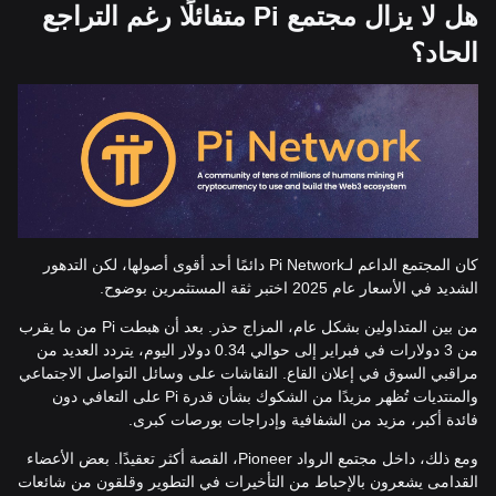
هل لا يزال مجتمع Pi متفائلًا رغم التراجع
الحاد؟
كان المجتمع الداعم لـPi Network دائمًا أحد أقوى أصولها، لكن التدهور
الشديد في الأسعار عام 2025 اختبر ثقة المستثمرين بوضوح.
من بين المتداولين بشكل عام، المزاج حذر. بعد أن هبطت Pi من ما يقرب
من 3 دولارات في فبراير إلى حوالي 0.34 دولار اليوم، يتردد العديد من
مراقبي السوق في إعلان القاع. النقاشات على وسائل التواصل الاجتماعي
والمنتديات تُظهر مزيدًا من الشكوك بشأن قدرة Pi على التعافي دون
فائدة أكبر، مزيد من الشفافية وإدراجات بورصات كبرى.
ومع ذلك، داخل مجتمع الرواد Pioneer، القصة أكثر تعقيدًا. بعض الأعضاء
القدامى يشعرون بالإحباط من التأخيرات في التطوير وقلقون من شائعات