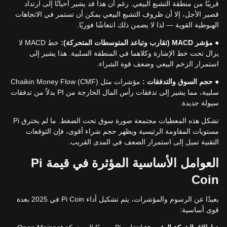
قريبًا من منطقة التشبع البيعي. رغم أن هذا قد يشير أحيانًا إلى ارتداد
قصير الأجل، إلا أن ظروف التشبع البيعي يمكن أن تستمر في الاتجاهات
الهبوطية القوية — لذا لا يضمن ذلك انتعاشًا فوريًا.
●
مؤشر MACD (تقارب وتباعد المتوسطات المتحركة):
خط MACD لا
يزال تحت خط الإشارة وكلاهما في المنطقة السلبية. هذا يشير إلى
استمرار الزخم البيعي وضعف قوة الشراء.
●
حجم السوق والتدفقات :
مؤشرات مثل Chaikin Money Flow (CMF)
سلبية، مما يشير إلى تدفقات رأس المال الخارجة من PI بدلاً من تدفقات
سيولة جديدة.
تشكل هذه المعطيات مجتمعة صورة سوق تحت الضغط. ما لم يخترق Pi
مستويات المقاومة الرئيسية ويظهر حجم شراء أقوى، فإن التوقعات
التقنية تميل إلى استمرار الضعف في المدى القريب.
العوامل الأساسية المؤثرة في قيمة Pi
Coin
بعيدًا عن الرسوم والمؤشرات، يتم تشكيل أداء Pi Coin في 2025 بعدة
قوى أساسية: