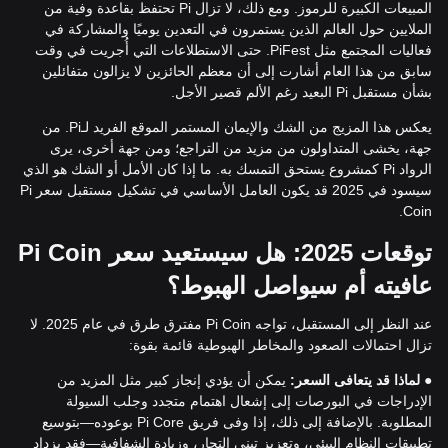
المبيعات الكبيرة للرموز. ومع ذلك، لا تزال Pi تحتفظ بقاعدة وفية من
الملايين حول العالم الذين يستمرون في التعدين يوميًا والمشاركة في
فعاليات المجتمع مثل PiFest. حتى الاستطلاعات التي أُجريت في وقت
سابق من هذا العام أشارت إلى أن معظم الحائزين لا يزالون متفائلين
بشأن مستقبل Pi البعيد رغم الألم قصير الأجل.
يعكس هذا المزيج من الشك والإيمان المستمر الموقع الفريد لـPi. من
جهة، يخشى المتداولون من مزيد من التراجع؛ ومن جهة أخرى، يرى
الرواد Pi كمشروع يستحق التمسك به. ما إذا كان الأمل أو الشك هو الذي
سيسود في 2025 قد يكون العامل الأساسي في تشكيل مستقبل سعر Pi
Coin.
توقعات 2025: هل سيستعيد سعر Pi Coin
عافيته أم سيواصل الهبوط؟
عند النظر إلى المستقبل، تواجه Pi Coin مفترق طرق في عام 2025. لا
تزال احتمالات الصعود والمخاطر الهبوطية قائمة بقوة:
●
لماذا قد يتعافى السعر:
يمكن أن يؤدي إنجاز كبير مثل المزيد من
الإدراجات في البورصات إلى إشعال اهتمام متجدد وجلب السيولة
المطلوبة. بالإضافة إلى ذلك، إذا وفى فريق Pi Core بوعوده—بتوسيع
تطبيقات النظام البيئي، وتعزيز تبني التجار، وزيادة الشفافية—فقد يزداد