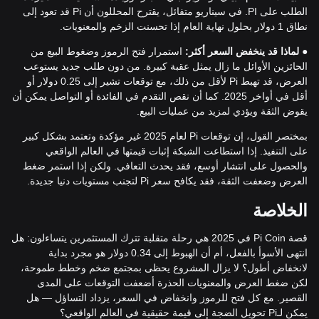
الطلب على PI. في سيناريو متفائل، يقترح المحللون أن Pi قد تعود إلى
نطاق 1 دولار بحلول نهاية العام إذا تحسنت الزخم والمعنويات.
●
لماذا قد ينخفض السعر أكثر:
استمرار فتح الرموز وضغوط البيع من
الحائزين الأوائل ما زال يمثل عقبة كبيرة. من دون طلب جديد يستوعب
العرض، قد تهبط Pi لأقل من ذلك، مع توقعات تشير إلى 0.25 دولار أو
أقل في أواخر 2025. كما أن نقص التقدم في الفائدة أو التواصل يمكن أن
يقوض الثقة ويؤدي لمزيد من عمليات البيع.
بمختصر القول، إن توقعات Pi لعام 2025 غير مؤكدة وتعتمد بشكل كبير
على التنفيذ. إذا استطاعت الشبكة إثبات قيمتها في العالم الواقعي
والحصول على انتشار أوسع، فقد يحدث التعافي. ولكن إذا استمر ضغط
العرض وضعفت الثقة، فقد يكافح سعر Pi لتجنب مستويات دنيا جديدة.
الخلاصة
قصة Pi Coin في 2025 هي رحلة متقلبة تترك المستثمرين يتساءلون: هل
انتهى الأسوأ بالفعل، أم أن الهبوط إلى 0.34 دولار هو مجرد بداية
لانخفاض أطول؟ لا يزال المشروع يحظى بمجتمع ضخم وخطط طموحة،
لكن ضغط العرض والمعنويات الحذرة أضعفت التوقعات على المدى
القصير. مع كل فتح للرموز وانخفاض في السعر، يزداد التساؤل — هل
يمكن لـPi تحويل الضجة إلى قيمة حقيقية في العالم الواقعي؟