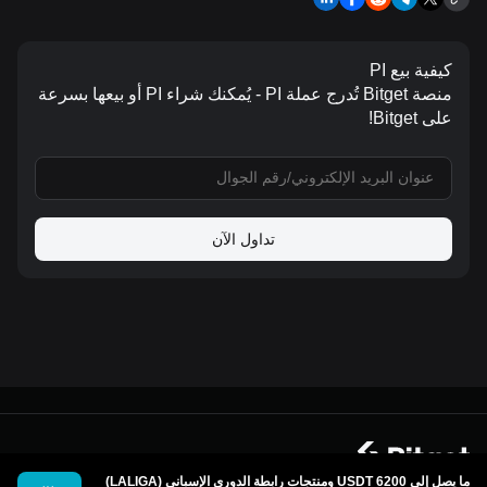
كيفية بيع PI
منصة Bitget تُدرج عملة PI - يُمكنك شراء PI أو بيعها بسرعة
على Bitget!
تداول الآن
© 2026 Bitget
ما يصل إلى 6200 USDT ومنتجات رابطة الدوري الإسباني (LALIGA)