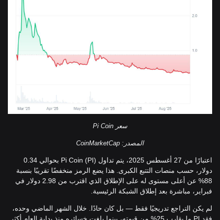
سعر Pi Coin
المصدر: CoinMarketCap
اعتبارًا من 27 أغسطس 2025، يتم تداول Pi Coin (PI) بحوالي 0.34
دولار، حسب منصات التتبع الكبرى. هذا يضع الرمز منخفضًا تقريبًا بنسبة
88% عن أعلى مستوى له على الإطلاق الذي اقترب من 2.98 دولار في
فبراير، مباشرة بعد إطلاق الشبكة الرئيسية.
لم يكن التراجع تدريجيًا فقط — بل كان حادًا. خلال الشهر الماضي وحده،
فقد PI ما يقارب 25% من قيمته، بينما بلغت خسائره منذ بداية العام أكثر