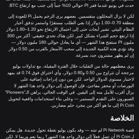
حدث في يونيو عندما قفز PI حوالي 10% جنباً إلى جنب مع ارتفاع BTC.
لكن لا يزال المحللون منقسمين. بعضهم يرى الزخم يحمل Pi للعودة إلى
منطقة 0.70–1.00 دولار إذا بقي الطلب مستقرًا واستمر تدفق أخبار
النظام البيئي. تشير أبحاث حتى إلى احتمال الارتفاع نحو 1.20–1.80 دولار
إذا ارتفع حجم الشراء بشكل كبير. لكن هناك تحدي حقيقي: أكثر من 300
مليون PI ستفتح هذا الشهر — أي ما يعادل حوالي 180 مليون دولار —
وقد تؤدي هذه الكمية الجديدة إلى سحب الأسعار بالقرب من 0.50 دولار
إن لم يظهر مشترون جدد بسرعة.
يرى معظمهم حالة من التقلبات خلال الفترة المقبلة، مع تداولات يوليو
مرجحة أن تتراوح بين 0.50 و0.80 دولار، وأي اختراق فوق 0.74 قد يمهد
لاختبار مستوى الدولار الواحد. لكن من دون إدراجات إضافية على
البورصات أو محفز مفاجئ، فإن الوصول إلى دولار واحد هذا الشهر لا
يزال أقرب للأمل منه إلى اليقين. في الوقت الحالي، يراهن الـ"Pioneers"
الصبورون على التقدم المستمر — وعلى بناء استخدامات واقعية لتحويل
Pi Coin إلى ما هو أكثر من مجرد حلم مضاربي.
الخلاصة
قصة Pi Network لم تنته — وقد يكون يوليو نقطة تحول جديدة. هل يمكن
لـ Pi Coin أن تصل فعلاً إلى دولار واحد هذا الشهر؟ ربما نعم وربما لا. لكن