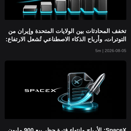
تخفف المحادثات بين الولايات المتحدة وإيران من
التوترات، وأرباح الذكاء الاصطناعي تُشعل الارتفاع:
مؤشر S&P 500 يتجاوز 7,700 نقطة ويسجل أعلى
5m
|
2026-08-05
مستوى تاريخي جديد
SpaceX: الأرباح وانتهاء فترة حظر بيع 900 مليون