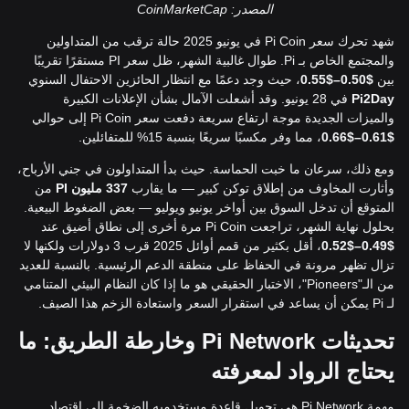
المصدر: CoinMarketCap
شهد تحرك سعر Pi Coin في يونيو 2025 حالة ترقب من المتداولين
والمجتمع الخاص بـ Pi. طوال غالبية الشهر، ظل سعر PI مستقرًا تقريبًا
بين
$0.50–$0.55
، حيث وجد دعمًا مع انتظار الحائزين الاحتفال السنوي
Pi2Day
في 28 يونيو. وقد أشعلت الآمال بشأن الإعلانات الكبيرة
والميزات الجديدة موجة ارتفاع سريعة دفعت سعر Pi Coin إلى حوالي
$0.61–$0.66
، مما وفر مكسبًا سريعًا بنسبة 15% للمتفائلين.
ومع ذلك، سرعان ما خبت الحماسة. حيث بدأ المتداولون في جني الأرباح،
وأثارت المخاوف من إطلاق توكن كبير — ما يقارب
337 مليون PI
من
المتوقع أن تدخل السوق بين أواخر يونيو ويوليو — بعض الضغوط البيعية.
بحلول نهاية الشهر، تراجعت Pi Coin مرة أخرى إلى نطاق أضيق عند
$0.49–$0.52
، أقل بكثير من قمم أوائل 2025 قرب 3 دولارات ولكنها لا
تزال تظهر مرونة في الحفاظ على منطقة الدعم الرئيسية. بالنسبة للعديد
من الـ"Pioneers"، الاختبار الحقيقي هو ما إذا كان النظام البيئي المتنامي
لـ Pi يمكن أن يساعد في استقرار السعر واستعادة الزخم هذا الصيف.
تحديثات Pi Network وخارطة الطريق: ما
يحتاج الرواد لمعرفته
مهمة Pi Network هي تحويل قاعدة مستخدميه الضخمة إلى اقتصاد