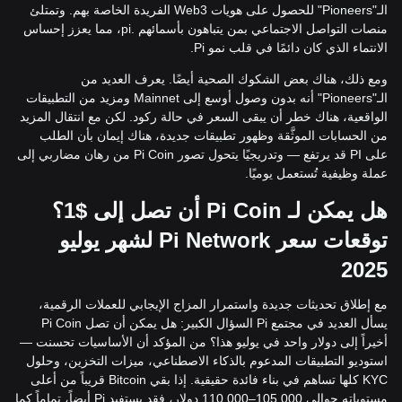
الـ"Pioneers" للحصول على هويات Web3 الفريدة الخاصة بهم. وتمتلئ
منصات التواصل الاجتماعي بمن يتباهون بأسمائهم .pi، مما يعزز إحساس
الانتماء الذي كان دائمًا في قلب نمو Pi.
ومع ذلك، هناك بعض الشكوك الصحية أيضًا. يعرف العديد من
الـ"Pioneers" أنه بدون وصول أوسع إلى Mainnet ومزيد من التطبيقات
الواقعية، هناك خطر أن يبقى السعر في حالة ركود. لكن مع انتقال المزيد
من الحسابات الموثَّقة وظهور تطبيقات جديدة، هناك إيمان بأن الطلب
على PI قد يرتفع — وتدريجيًا يتحول تصور Pi Coin من رهان مضاربي إلى
عملة وظيفية تُستعمل يوميًا.
هل يمكن لـ Pi Coin أن تصل إلى $1؟
توقعات سعر Pi Network لشهر يوليو
2025
مع إطلاق تحديثات جديدة واستمرار المزاج الإيجابي للعملات الرقمية،
يسأل العديد في مجتمع Pi السؤال الكبير: هل يمكن أن تصل Pi Coin
أخيراً إلى دولار واحد في يوليو هذا؟ من المؤكد أن الأساسيات تحسنت —
استوديو التطبيقات المدعوم بالذكاء الاصطناعي، ميزات التخزين، وحلول
KYC كلها تساهم في بناء فائدة حقيقية. إذا بقي Bitcoin قريباً من أعلى
مستوياته حوالي 105,000–110,000 دولار، فقد يستفيد Pi أيضاً، تماماً كما