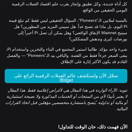
كل أداة جديدة، وكل تطبيق وإنجاز يقرب حلم اقتصاد العملات الرقمية
اليومي الحقيقي من الواقع.
بالنسبة لملايين الـ"Pioneers"، السؤال الحقيقي ليس فقط كم تبلغ قيمة
Pi اليوم، بل ماذا قد تصبح غداً. هل سيبني المزيد من المطورين؟ هل
سيتيح Mainnet الإنفاق الواقعي؟ وهل يمكن أن تصل Pi أخيراً إلى
بورصات كبرى وتدهش المشككين؟
شيء واحد مؤكد: طالما استمر المجتمع في البناء والتخزين واستخدام Pi،
يبقى السعر جزءاً فقط من القصة. والباقي بيد الـ"Pioneers" — والفصل
القادم قد يكون الأكثر إثارة على الإطلاق.
سجّل الآن واستكشف عالم العملات الرقمية الرائع على
Bitget!
تنويه: الآراء الواردة في هذا المقال هي لأغراض إعلامية فقط. هذا المقال
لا يعتبر تأييدًا لأي من المنتجات أو الخدمات المذكورة ولا نصيحة استثمارية
أو مالية أو تداولية. يُنصح باستشارة متخصصين مؤهلين قبل اتخاذ القرارات
المالية.
الآن فهمت ذلك، حان الوقت للتداول!