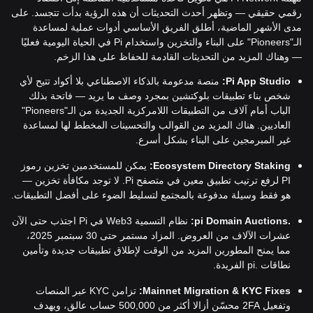
رقمي حقيقي — وتظهر أحدث التحديثات أن هذه الرؤية بدأت تتجسد. على
مدى الأشهر الماضية، أطلق الفريق الأساسي أدوات عملية لمساعدة
الـ"Pioneers" على البناء والتخزين واستخدام Pi في الحياة اليومية فعليًا
— وهناك المزيد من التحديثات القادمة للحفاظ على هذا الزخم.
Pi App Studio:
منصة مدعومة بالذكاء الاصطناعي بلا أكواد تتيح لأي
شخص بناء تطبيقات بلوكتشين بمجرد وصف ما يريد — فاتحة بذلك
الباب أمام آلاف من التطبيقات اللامركزية الجديدة من الـ"Pioneers"
العاديين. هناك المزيد من القوالب والتحسينات المخطط لها لمساعدة
غير المبرمجين على البناء بشكل أسرع.
Ecosystem Directory Staking:
يمكن للمستخدمين تخزين رموز
PI لرفع ترتيب تطبيق معين في متصفح Pi. لا توجد مكافأة تخزين —
هو فقط وسيلة مدفوعة بالمجتمع لتسليط الضوء على أفضل التطبيقات.
.pi Domain Auctions:
نظام التسمية Web3 في Pi اجتذب حتى الآن
عشرات الآلاف من العروض. المزاد مستمر حتى 30 سبتمبر 2025،
مما يمنح المطورين المزيد من الوقت لإطلاق تطبيقات جديدة وتأمين
نطاقات .pi الفريدة.
Mainnet Migration & KYC Fixes:
تزامن KYC عبر المنصات
وتفعيل 2FA محسّن أزالا أكثر من 500,000 حساب عالق، ويهدف