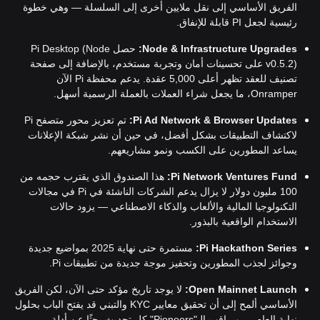
الفريق الأساسي إلى نقل ملايين أخرى إلى السلسلة — وهي خطوة
رئيسية لجعل PI قابلة للإنفاق.
Node & Infrastructure Upgrades:
حصل Pi Desktop (Node
v0.5.2) على تحسينات أمان وتجربة مستخدم، بالإضافة إلى صفحة
تصنيف للعقد تظهر أعلى 5,000 عقدة. يدعم محفظة Pi الآن
Onramper، ما يجعل شراء العملات بالعملة الرسمية أسهل.
Pi Ad Network & Browser Updates:
تم تعزيز محور متصفح Pi
لاكتشاف التطبيقات بشكل أفضل، في حين أن نشر شبكة الإعلانات
يساعد المطورين على الكسب ونمو مشاريعهم.
Pi Network Ventures Fund:
هذا الصندوق الذي يقترب حجمه من
100 مليون دولار لا يزال يدعم الشركات الناشئة في Pi في مجالات
التكنولوجيا المالية والألعاب والذكاء الاصطناعي — يزود حالات
الاستخدام الواقعية بالبذور.
Pi Hackathon Series:
مستمرة حتى نهاية 2025 بمواضيع جديدة
وجوائز لجذب المطورين وتحفيز موجة جديدة من تطبيقات Pi.
Open Mainnet Launch:
لا يوجد تاريخ مؤكد حتى الآن، لكن الفريق
الأساسي ألمح إلى أن تحقيق معايير KYC والتبني قد يفتح الباب بحلول
نهاية العام — ويراقب الـ"Pioneers" كل تحديث بحثًا عن أدلة.