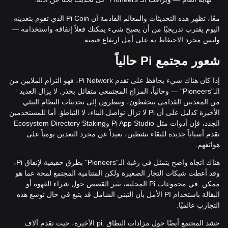
معًا، تظهر هذه التحديثات والمعالم القادمة أن Pi Coin الذي تقوم بتعدينه
اليوم يقترب تدريجيًا من أن يصبح شيء يمكنك فعلاً إنفاقه واستخدامه —
وليس مجرد الاحتفاظ به على أمل ارتفاع قيمته.
شعور مجتمع Pi حالياً
إذا كان هناك شيء يحافظ على تقدم Pi Network، فهو التزام الملايين من
الـ"Pioneers" — وحالياً، المزاج المجتمعي متفائل بحذر. لا يزال العديد
من المعدنين القدامى يتحفظون، وينظرون إلى تحديثات النظام البيئي
الأخيرة كدليل على أن Pi لا تزال تواصل البناء، لا التباطؤ. أما للمستخدمين
الجدد، فإن أدوات مثل Pi App Studio وEcosystem Directory Staking
تقدم أسباباً جديدة للبقاء نشطين، بعيداً عن مجرد التعدين يومياً على
هواتفهم.
هناك اتجاه واضح يتمثل في رغبة الـ"Pioneers" بطرق حقيقية لإنفاق Pi،
وقد أعطت شبكات التجار الصغيرة ولكن المتنامية المجتمع لمحة عما هو
ممكن. في مجموعات Pi المحلية، تثير القصص حول شراء القهوة أو
البقالة باستخدام PI الأمل بأن التبني الشامل قد يتبع في حال توسع هذه
التجارب عالميًا.
حشد المجتمع أيضًا حول مزادات النطاق .pi الأخيرة، حيث تقدم آلاف