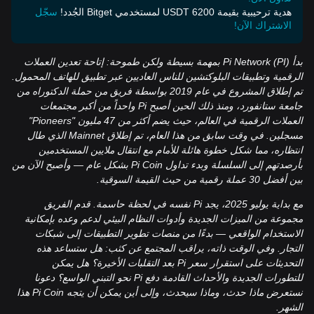
هدية ترحيبية بقيمة 6200 USDT لمستخدمي Bitget الجُدد!
سجّل
الاشتراك الآن!
بدأ Pi Network (PI) بمهمة بسيطة ولكن طموحة: إتاحة تعدين العملات
الرقمية وتطبيقات البلوكتشين للناس العاديين عبر تطبيق للهاتف المحمول.
تم إطلاق المشروع في عام 2019 بواسطة فريق من حملة الدكتوراه من
جامعة ستانفورد، ومنذ ذلك الحين أصبح Pi واحداً من أكبر مجتمعات
العملات الرقمية في العالم، حيث يضم أكثر من 47 مليون "Pioneers"
مسجلين. في وقت سابق من هذا العام، تم إطلاق Mainnet الذي طال
انتظاره، مما شكل خطوة هائلة للأمام مع انتقال ملايين المستخدمين
بأرصدتهم إلى السلسلة وبدء تداول Pi Coin بشكل عام — وأصبح الآن من
بين أفضل 30 عملة رقمية من حيث القيمة السوقية.
مع بداية يوليو 2025، يجد Pi نفسه في لحظة حاسمة. قدم الفريق
مجموعة من الميزات الجديدة وأدوات النظام البيئي لدعم وعده بإمكانية
الاستخدام الواقعي — بدءًا من منصات تطوير التطبيقات إلى شبكات
التجار. وفي الوقت ذاته، يراقب المجتمع عن كثب: هل ستساعد هذه
التحديثات على استقرار سعر Pi بعد التقلبات الأخيرة؟ هل يمكن
للتطورات الجديدة والأحداث القادمة دفع Pi نحو التبني الواسع؟ دعونا
نستعرض ماذا حدث، وماذا سيحدث، وإلى أين يمكن أن يتجه Pi Coin هذا
الشهر.